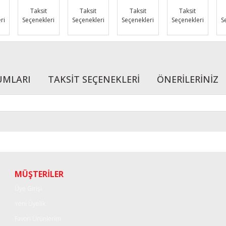
Taksit
Taksit
Taksit
Taksit
ri
Seçenekleri
Seçenekleri
Seçenekleri
Seçenekleri
S
UMLARI
TAKSİT SEÇENEKLERİ
ÖNERİLERİNİZ
r konularda yetersiz gördüğünüz noktaları öneri formunu kullanarak tarafımı
Bu ürüne ilk yorumu siz yapın!
Yorum Yaz
MÜŞTERİLER
Üye Girişi
Yeni Üyelik
Favori Ürünlerim