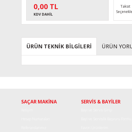
0,00 TL
Taksit
Seçenekle
KDV DAHİL
ÜRÜN TEKNİK BİLGİLERİ
ÜRÜN YOR
Bu ürünün fiyat bilgisi, resim, ürün açıklamalarında ve diğe
Görüş ve önerileriniz için teşekkür ederiz.
Ürün resmi kalitesiz, bozuk veya görüntülenemiyor.
SAÇAR MAKİNA
SERVİS & BAYİLER
Ürün açıklamasında eksik bilgiler bulunuyor.
Ürün bilgilerinde hatalar bulunuyor.
İletişim
Bayi ve Servis Girişi
Ürün fiyatı diğer sitelerden daha pahalı.
Hesap Numaraları
Bayi ve Servislik Başvuru Formu
Bu ürüne benzer farklı alternatifler olmalı.
Referanslarımız
Favori Ürünlerim