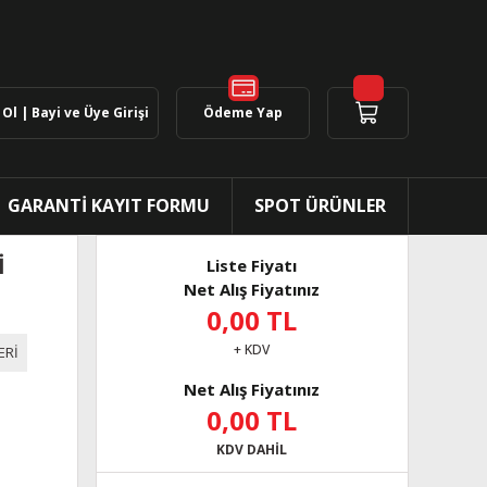
Ol | Bayi ve Üye Girişi
Ödeme Yap
GARANTİ KAYIT FORMU
SPOT ÜRÜNLER
İ
Liste Fiyatı
Net Alış Fiyatınız
0,00 TL
+ KDV
ERİ
Net Alış Fiyatınız
0,00 TL
KDV DAHİL