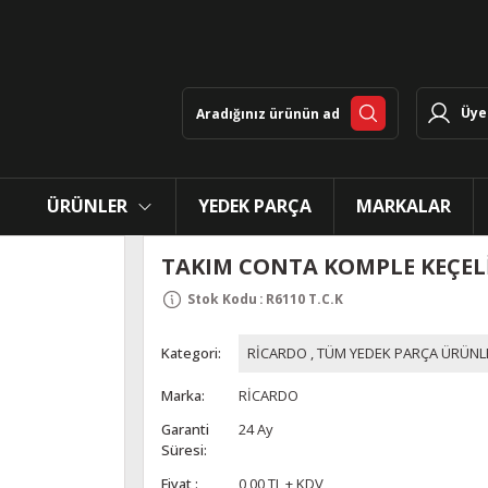
Üye 
ÜRÜNLER
YEDEK PARÇA
MARKALAR
TAKIM CONTA KOMPLE KEÇEL
Stok Kodu
:
R6110 T.C.K
Kategori
RİCARDO
,
TÜM YEDEK PARÇA ÜRÜNL
Marka
RİCARDO
Garanti
24 Ay
Süresi
Fiyat
0,00 TL + KDV