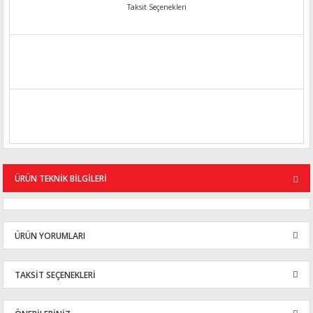
Taksit Seçenekleri
ÜRÜN TEKNİK BİLGİLERİ
ÜRÜN YORUMLARI
TAKSİT SEÇENEKLERİ
Bu ürüne ilk yorumu siz yapın!