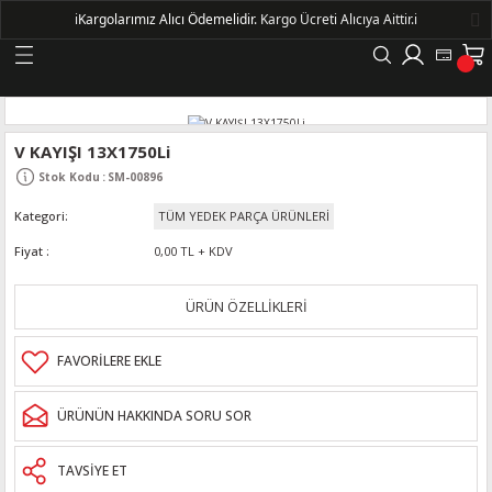
ℹ️
Kargolarımız Alıcı Ödemelidir.
Kargo Ücreti Alıcıya Aittir.ℹ️
Geri Dön
LERİ
V KAYIŞI 13X1750Li
Stok Kodu
:
SM-00896
DELLERİ
Kategori
TÜM YEDEK PARÇA ÜRÜNLERİ
DELLERİ
Fiyat
0,00 TL + KDV
AYIŞ KASNAKLI ALTERNATÖRLER - 1500
ÜRÜN ÖZELLİKLERİ
R
ÜRÜNÜN HAKKINDA SORU SOR
TAVSİYE ET