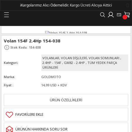
ℹ️
Kargolarımız Alıcı Ödemelidir.
Kargo Ücreti Alıcıya Aittir.ℹ️
Geri Dön
LERİ
Volan 154F 2.4Hp 154-038
Stok Kodu
:
154-038
DELLERİ
VOLANLAR, VOLAN DİŞLİLERİ, VOLAN SOMUNLARI
,
Kategori
2.4HP - 154F
,
GM82 - 2.4HP
,
TÜM YEDEK PARÇA
DELLERİ
ÜRÜNLERİ
Marka
GOLDMOTO
AYIŞ KASNAKLI ALTERNATÖRLER - 1500
Fiyat
14,99 USD + KDV
ÜRÜN ÖZELLİKLERİ
R
ÜRÜNÜN HAKKINDA SORU SOR