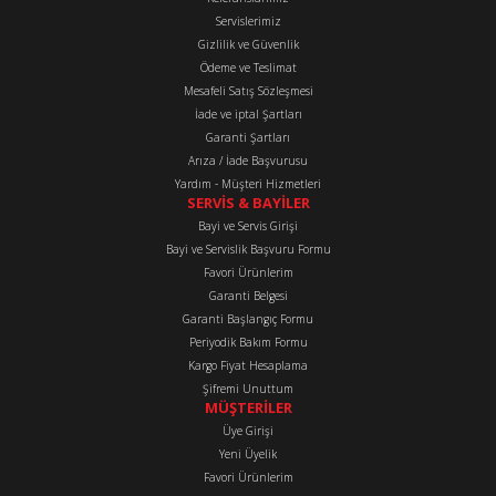
Ürün resmi kalitesiz, bozuk veya görüntülenemiyor.
Servislerimiz
Ürün açıklamasında eksik bilgiler bulunuyor.
Gizlilik ve Güvenlik
Ürün bilgilerinde hatalar bulunuyor.
Ödeme ve Teslimat
Mesafeli Satış Sözleşmesi
Ürün fiyatı diğer sitelerden daha pahalı.
İade ve iptal Şartları
Bu ürüne benzer farklı alternatifler olmalı.
Garanti Şartları
Arıza / İade Başvurusu
Yardım - Müşteri Hizmetleri
SERVİS & BAYİLER
Bayi ve Servis Girişi
Bayi ve Servislik Başvuru Formu
Favori Ürünlerim
Gönder
Garanti Belgesi
Garanti Başlangıç Formu
Periyodik Bakım Formu
Kargo Fiyat Hesaplama
Şifremi Unuttum
MÜŞTERİLER
Üye Girişi
Yeni Üyelik
Favori Ürünlerim