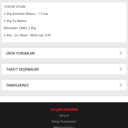
154-038 VOLAN
2.4hp Jeneratör Motoru - 1.5 kva
2.4hp Su Motoru
Mitsubishi GM82 2.4hp
2.4hp - Çin Motor - Motor tipi 154F
ÜRÜN YORUMLARI
TAKSİT SEÇENEKLERİ
Bu ürüne ilk yorumu siz yapın!
ÖNERİLERİNİZ
Yorum Yaz
Bu ürünün fiyat bilgisi, resim, ürün açıklamalarında ve diğer
konularda yetersiz gördüğünüz noktaları öneri formunu kullanarak
tarafımıza iletebilirsiniz.
SAÇAR MAKİNA
Görüş ve önerileriniz için teşekkür ederiz.
İletişim
Hesap Numaraları
Referanslarımız