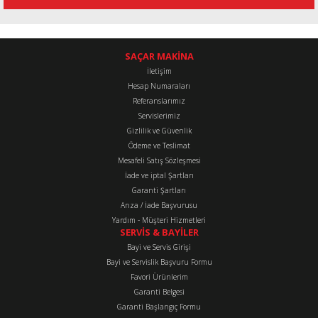
tarafımıza iletebilirsiniz.
Görüş ve önerileriniz için teşekkür ederiz.
Stok Kodu
:
WP50-11
Pompa Gövde Kapak Oringi 2'' WP50-11
Ürün resmi kalitesiz, bozuk veya görüntülenemiyor.
SAÇAR MAKİNA
İletişim
Ürün açıklamasında eksik bilgiler bulunuyor.
Hesap Numaraları
123,80 TL
Ürün bilgilerinde hatalar bulunuyor.
Referanslarımız
Ürün fiyatı diğer sitelerden daha pahalı.
Servislerimiz
Gizlilik ve Güvenlik
Bu ürüne benzer farklı alternatifler olmalı.
Ödeme ve Teslimat
Mesafeli Satış Sözleşmesi
İade ve iptal Şartları
Garanti Şartları
Arıza / İade Başvurusu
Yardım - Müşteri Hizmetleri
Gönder
SERVİS & BAYİLER
Bayi ve Servis Girişi
Bayi ve Servislik Başvuru Formu
Favori Ürünlerim
Garanti Belgesi
Garanti Başlangıç Formu