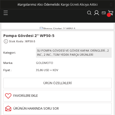
ℹ️
Kargolarımız Alıcı Ödemelidir.
Kargo Ücreti Alıcıya Aittir.ℹ️
Geri Dön
LERİ
Pompa Gövdesi 2'' WP50-5
Stok Kodu
:
WP50-5
DELLERİ
SU POMPA GÖVDESİ VE GÖVDE KAPAK ORİNGLERİ
,
2
Kategori
INC
,
2 INC
,
TÜM YEDEK PARÇA ÜRÜNLERİ
DELLERİ
Marka
GOLDMOTO
Fiyat
35,86 USD + KDV
AYIŞ KASNAKLI ALTERNATÖRLER - 1500
ÜRÜN ÖZELLİKLERİ
R
ÜRÜNÜN HAKKINDA SORU SOR