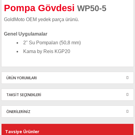
Pompa Gövdesi
WP50-5
GoldMoto OEM yedek parça ürünü.
Genel Uygulamalar
2" Su Pompaları (50,8 mm)
Kama by Reis KGP20
ÜRÜN YORUMLARI
TAKSİT SEÇENEKLERİ
Bu ürüne ilk yorumu siz yapın!
ÖNERİLERİNİZ
Yorum Yaz
Bu ürünün fiyat bilgisi, resim, ürün açıklamalarında ve diğer
konularda yetersiz gördüğünüz noktaları öneri formunu kullanarak
Tavsiye Ürünler