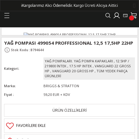
ℹ️
Kargolarımız Alıcı Ödemelidir.
Kargo Ücreti Alıcıya Aittir.ℹ️
Geri Dön
LERİ
YAĞ POMPASI 499054 PROFFESSIONAL 12,5 17,5HP 22HP
Stok Kodu
:
B794644
DELLERİ
YAĞ POMPALARI. YAĞ POMPA KAPAKLARI
,
12.5HP /
219800 İNTEK
,
17.5 HP INTEK
,
VANGUARD 22 GROSS
Kategori
DELLERİ
HP
,
VANGUARD 20 GROSS HP
,
TÜM YEDEK PARÇA
ÜRÜNLERİ
AYIŞ KASNAKLI ALTERNATÖRLER - 1500
Marka
BRIGGS & STRATTON
Fiyat
59,20 EUR + KDV
R
ÜRÜN ÖZELLİKLERİ