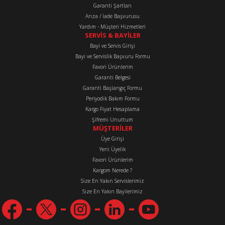
Bu ürüne benzer farklı alternatifler olmalı.
Garanti Şartları
Arıza / İade Başvurusu
Yardım - Müşteri Hizmetleri
SERVİS & BAYİLER
Bayi ve Servis Girişi
Bayi ve Servislik Başvuru Formu
Favori Ürünlerim
Gönder
Garanti Belgesi
Garanti Başlangıç Formu
Periyodik Bakım Formu
Kargo Fiyat Hesaplama
Şifremi Unuttum
MÜŞTERİLER
Üye Girişi
Yeni Üyelik
Favori Ürünlerim
Kargom Nerede ?
Size En Yakın Servislerimiz
Size En Yakın Bayilerimiz