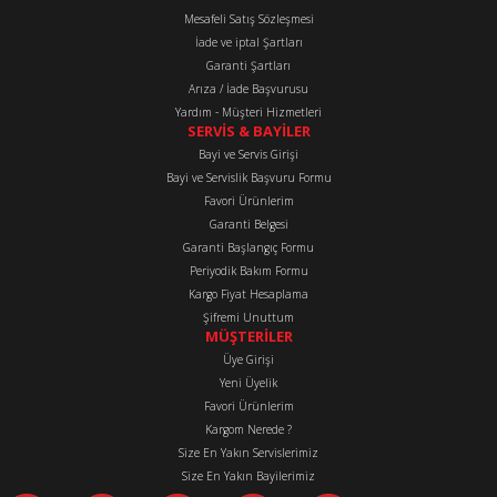
Mesafeli Satış Sözleşmesi
Ürün fiyatı diğer sitelerden daha pahalı.
İade ve iptal Şartları
Bu ürüne benzer farklı alternatifler olmalı.
Garanti Şartları
Arıza / İade Başvurusu
Yardım - Müşteri Hizmetleri
SERVİS & BAYİLER
Bayi ve Servis Girişi
Bayi ve Servislik Başvuru Formu
Favori Ürünlerim
Gönder
Garanti Belgesi
Garanti Başlangıç Formu
Periyodik Bakım Formu
Kargo Fiyat Hesaplama
Şifremi Unuttum
MÜŞTERİLER
Üye Girişi
Yeni Üyelik
Favori Ürünlerim
Kargom Nerede ?
Size En Yakın Servislerimiz
Size En Yakın Bayilerimiz