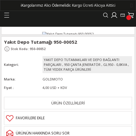
ℹ️
Kargolarımız Alıcı Ödemelidir.
Kargo Ücreti Alıcıya Aittir.ℹ️
Geri Dön
LERİ
Yakıt Depo Tutamağı 950-00052
Stok Kodu
:
950-00052
DELLERİ
YAKIT DEPO TUTAMAKLARI VE DEPO BAĞLANTI
Kategori
PARÇALARI
,
950 ÇANTA JENERATÖR
,
GL950 - 0,8KVA
,
DELLERİ
TÜM YEDEK PARÇA ÜRÜNLERİ
Marka
GOLDMOTO
AYIŞ KASNAKLI ALTERNATÖRLER - 1500
Fiyat
4,00 USD + KDV
ÜRÜN ÖZELLİKLERİ
R
ÜRÜNÜN HAKKINDA SORU SOR