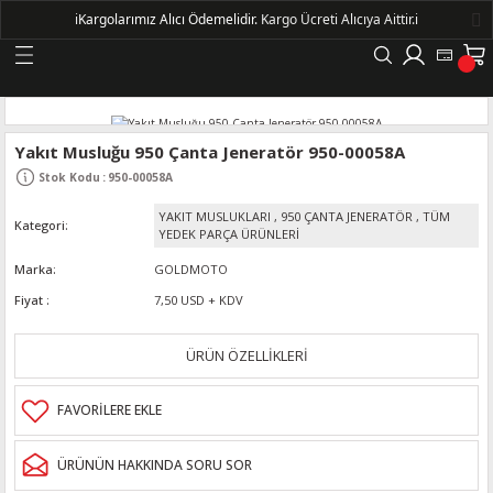
ℹ️
Kargolarımız Alıcı Ödemelidir.
Kargo Ücreti Alıcıya Aittir.ℹ️
Geri Dön
LERİ
Yakıt Musluğu 950 Çanta Jeneratör 950-00058A
Stok Kodu
:
950-00058A
DELLERİ
YAKIT MUSLUKLARI
,
950 ÇANTA JENERATÖR
,
TÜM
Kategori
YEDEK PARÇA ÜRÜNLERİ
DELLERİ
Marka
GOLDMOTO
Fiyat
7,50 USD + KDV
AYIŞ KASNAKLI ALTERNATÖRLER - 1500
ÜRÜN ÖZELLİKLERİ
R
ÜRÜNÜN HAKKINDA SORU SOR