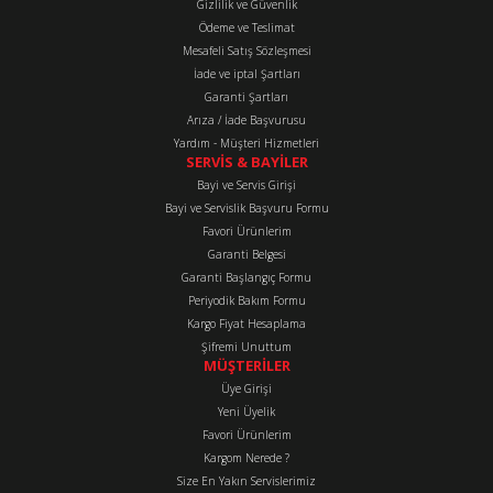
Gizlilik ve Güvenlik
Ürün bilgilerinde hatalar bulunuyor.
Ödeme ve Teslimat
Mesafeli Satış Sözleşmesi
Ürün fiyatı diğer sitelerden daha pahalı.
İade ve iptal Şartları
Bu ürüne benzer farklı alternatifler olmalı.
Garanti Şartları
Arıza / İade Başvurusu
Yardım - Müşteri Hizmetleri
SERVİS & BAYİLER
Bayi ve Servis Girişi
Bayi ve Servislik Başvuru Formu
Favori Ürünlerim
Gönder
Garanti Belgesi
Garanti Başlangıç Formu
Periyodik Bakım Formu
Kargo Fiyat Hesaplama
Şifremi Unuttum
MÜŞTERİLER
Üye Girişi
Yeni Üyelik
Favori Ürünlerim
Kargom Nerede ?
Size En Yakın Servislerimiz