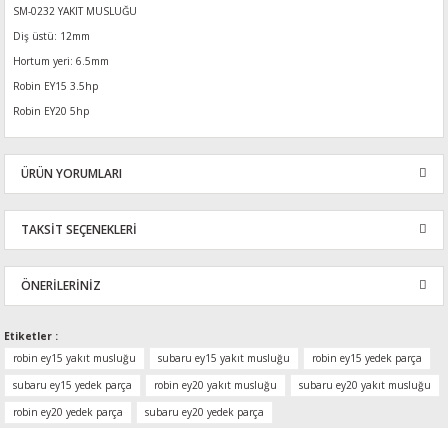
SM-0232 YAKIT MUSLUĞU
Diş üstü: 12mm
Hortum yeri: 6.5mm
Robin EY15 3.5hp
Robin EY20 5hp
ÜRÜN YORUMLARI
TAKSİT SEÇENEKLERİ
Bu ürüne ilk yorumu siz yapın!
ÖNERİLERİNİZ
Yorum Yaz
Bu ürünün fiyat bilgisi, resim, ürün açıklamalarında ve diğer
Etiketler :
konularda yetersiz gördüğünüz noktaları öneri formunu kullanarak
robin ey15 yakıt musluğu
subaru ey15 yakıt musluğu
robin ey15 yedek parça
tarafımıza iletebilirsiniz.
subaru ey15 yedek parça
robin ey20 yakıt musluğu
subaru ey20 yakıt musluğu
Görüş ve önerileriniz için teşekkür ederiz.
robin ey20 yedek parça
subaru ey20 yedek parça
Ürün resmi kalitesiz, bozuk veya görüntülenemiyor.