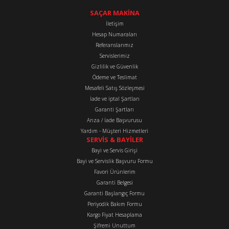
Ürün açıklamasında eksik bilgiler bulunuyor.
SAÇAR MAKİNA
Ürün bilgilerinde hatalar bulunuyor.
İletişim
Hesap Numaraları
Ürün fiyatı diğer sitelerden daha pahalı.
Referanslarımız
Bu ürüne benzer farklı alternatifler olmalı.
Servislerimiz
Gizlilik ve Güvenlik
Ödeme ve Teslimat
Mesafeli Satış Sözleşmesi
İade ve iptal Şartları
Garanti Şartları
Gönder
Arıza / İade Başvurusu
Yardım - Müşteri Hizmetleri
SERVİS & BAYİLER
Bayi ve Servis Girişi
Bayi ve Servislik Başvuru Formu
Favori Ürünlerim
Garanti Belgesi
Garanti Başlangıç Formu
Periyodik Bakım Formu
Kargo Fiyat Hesaplama
Şifremi Unuttum