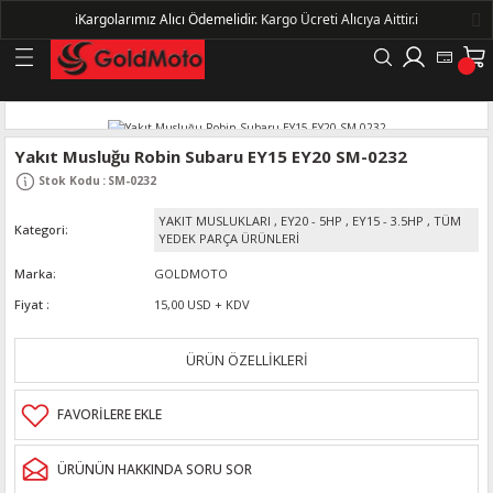
ℹ️
Kargolarımız Alıcı Ödemelidir.
Kargo Ücreti Alıcıya Aittir.ℹ️
Geri Dön
LERİ
Yakıt Musluğu Robin Subaru EY15 EY20 SM-0232
Stok Kodu
:
SM-0232
DELLERİ
YAKIT MUSLUKLARI
,
EY20 - 5HP
,
EY15 - 3.5HP
,
TÜM
Kategori
YEDEK PARÇA ÜRÜNLERİ
DELLERİ
Marka
GOLDMOTO
AYIŞ KASNAKLI ALTERNATÖRLER - 1500
Fiyat
15,00 USD + KDV
ÜRÜN ÖZELLİKLERİ
R
ÜRÜNÜN HAKKINDA SORU SOR