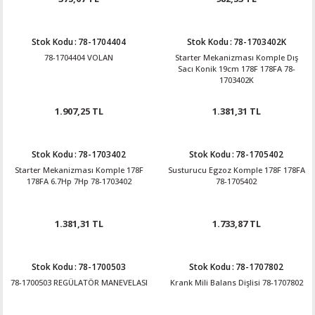
Stok Kodu
:
78-1704404
Stok Kodu
:
78-1703402K
78-1704404 VOLAN
Starter Mekanizması Komple Dış
Sacı Konik 19cm 178F 178FA 78-
1703402K
1.907,25 TL
1.381,31 TL
Stok Kodu
:
78-1703402
Stok Kodu
:
78-1705402
Starter Mekanizması Komple 178F
Susturucu Egzoz Komple 178F 178FA
178FA 6.7Hp 7Hp 78-1703402
78-1705402
1.381,31 TL
1.733,87 TL
Stok Kodu
:
78-1700503
Stok Kodu
:
78-1707802
78-1700503 REGÜLATÖR MANEVELASI
Krank Mili Balans Dişlisi 78-1707802