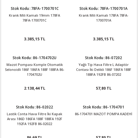
Stok Kodu
:
78FA-1700701C
Stok Kodu
:
78FA-1700701A
Krank Mili Kamalı 19mm 178FA
Krank Mili Kamalı 178FA 78FA-
78FA-1700701C
1700701A
3.385,15 TL
3.385,15 TL
Stok Kodu
:
86-1704702U
Stok Kodu
:
86-07202
Mazot Pompası Komple Otomatik
Yağlı Tip Hava Filtre L Adaptör
Selonoidli 186F 186FA 188F 188FA 86-
Contası İki Delikli 186F 186FA 188F
1704702U
188FA 192FB 86-07202
2.138,44 TL
57,80 TL
Stok Kodu
:
86-02022
Stok Kodu
:
86-1704701
Lastik Conta Hava Filtre İki Kapak
86-1704701 MAZOT POMPA KADEHİ
Arası 186D 186FA 188F 188FA 192F
192FA 192FB 86-02022
86,69 TL
57,80 TL