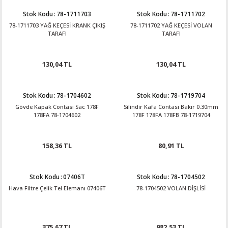
Stok Kodu
:
78-1711703
Stok Kodu
:
78-1711702
78-1711703 YAĞ KEÇESİ KRANK ÇIKIŞ
78-1711702 YAĞ KEÇESİ VOLAN
TARAFI
TARAFI
130,04 TL
130,04 TL
Stok Kodu
:
78-1704602
Stok Kodu
:
78-1719704
Gövde Kapak Contası Sac 178F
Silindir Kafa Contası Bakır 0.30mm
178FA 78-1704602
178F 178FA 178FB 78-1719704
158,36 TL
80,91 TL
Stok Kodu
:
07406T
Stok Kodu
:
78-1704502
Hava Filtre Çelik Tel Elemanı 07406T
78-1704502 VOLAN DİŞLİSİ
375,67 TL
982,53 TL