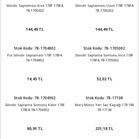
Silindir Saplaması Kısa 178F 178FA
Silindir Saplaması Uzun 178F 178FA
78-1700302
78-1700202
144,49 TL
144,49 TL
Stok Kodu
:
78-1704802
Stok Kodu
:
78-1705002
Pul Silindir Saplaması 178F 178FA
Silindir Saplama Somunu İnce 178F
78-1704802
178FA 78-1705002
14,45 TL
52,02 TL
Stok Kodu
:
78-1704902
Stok Kodu
:
78-17138
Silindir Saplama Somunu Kalın 178F
Marş Motor Yeri Sac Kapağı 178 186
178FA 78-1704902
78-17138
80,91 TL
231,18 TL