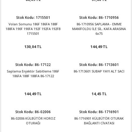
Stok Kodu
:
1715501
Stok Kodu
:
86-1710956
Volan Somunu 186F 186FA 188F
86-1710956 SAPLAMA - EMME
188FA 190F 190FA 192F 192FA 192FB
MANİFOLDU İLE SİL. KAFA ARASINA
1715501
6x75
130,04 TL
144,49 TL
Stok Kodu
:
86-17122
Stok Kodu
:
86-1713601
Saplama Enjektör Sabitleme 186F
86-1713601 SUBAP YAYI ALT SACI
186FA 188F 188FA 86-17122
144,49 TL
14,45 TL
Stok Kodu
:
86-02006
Stok Kodu
:
86-1716901
86-02006 KÜLBÜTÖR HOROZ
86-1716901 KÜLBÜTÖR OTURAK
OTURAĞI
BAĞLANTI CİVATASI