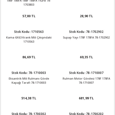
186F 186FA 188F 188FA 192FB 78-
1703803
57,80 TL
28,90 TL
Stok Kodu
:
1710563
Stok Kodu
:
78-1702902
Kama 6X63 Krank Mili Çıkışındaki
Supap Yayı 178F 178FA 78-1702902
1710563
86,69 TL
69,35 TL
Stok Kodu
:
78-1710003
Stok Kodu
:
78-1710007
Eksantrik Mili Rulmanı Gövde
Rulman Motor Gövdesi 178F 178FA
Kapağı Tarafı 78-1710003
78-1710007
514,38 TL
681,99 TL
Stok Kodu
:
78-1700302
Stok Kodu
:
78-1700202