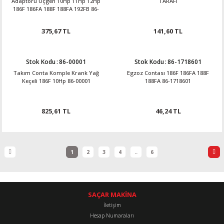
Adaptörü Üçgen 10Hp 11Hp 12Hp
TARAFI
186F 186FA 188F 188FA 192FB 86-
07201
375,67 TL
141,60 TL
Stok Kodu
:
86-00001
Stok Kodu
:
86-1718601
Takım Conta Komple Krank Yağ
Egzoz Contası 186F 186FA 188F
Keçeli 186F 10Hp 86-00001
188FA 86-1718601
825,61 TL
46,24 TL
1
2
3
4
..
6
SAÇAR MAKİNA
İletişim
Hesap Numaraları