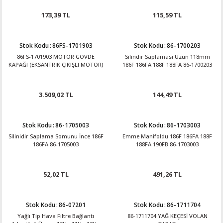
173,39 TL
115,59 TL
Stok Kodu
:
86FS-1701903
Stok Kodu
:
86-1700203
86FS-1701903 MOTOR GÖVDE
Silindir Saplaması Uzun 118mm
KAPAĞI (EKSANTRİK ÇIKIŞLI MOTOR)
186F 186FA 188F 188FA 86-1700203
3.509,02 TL
144,49 TL
Stok Kodu
:
86-1705003
Stok Kodu
:
86-1703003
Silinidir Saplama Somunu İnce 186F
Emme Manifoldu 186F 186FA 188F
186FA 86-1705003
188FA 190FB 86-1703003
52,02 TL
491,26 TL
Stok Kodu
:
86-07201
Stok Kodu
:
86-1711704
Yağlı Tip Hava Filtre Bağlantı
86-1711704 YAĞ KEÇESİ VOLAN