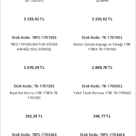
78-1700701C
25.4mm
3.220,02 TL
3.220,02 TL
Stok Kodu
:
78FS-1701903
Stok Kodu
:
78-1701902
78FS-1701903 MOTOR GÖVDE
Motor Gövde Kapağı ve Yatağı 178F
KAPAĞI (SOL DÖNÜŞ)
178FA 78-1701902
3.070,39 TL
2.889,78 TL
Stok Kodu
:
78-1701303
Stok Kodu
:
78-1705602
Biyel Kol Burcu 178F 178FA 78-
Yakıt Tazik Borusu 178F 78-1705602
1701303
202,28 TL
346,77 TL
Stok Kodu
:
78FS-1703404
Stok Kodu
:
78FS-1704404