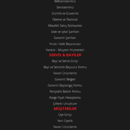
Referanslarımız
Servislerimiz
Gizlilik ve Güvenlik
Ödeme ve Teslimat
Mesafeli Satış Sözleşmesi
İade ve iptal Şartları
Garanti Şartları
Arıza / İade Başvurusu
Yardım - Müşteri Hizmetleri
SERVİS & BAYİLER
Bayi ve Servis Girişi
Bayi ve Servislik Başvuru Formu
Favori Ürünlerim
Garanti Belgesi
Garanti Başlangıç Formu
Periyodik Bakım Formu
Kargo Fiyat Hesaplama
Şifremi Unuttum
MÜŞTERİLER
Üye Girişi
Yeni Üyelik
Favori Ürünlerim