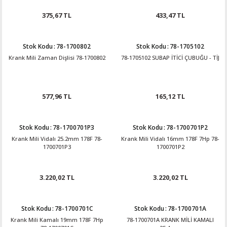
375,67 TL
433,47 TL
Stok Kodu
:
78-1700802
Stok Kodu
:
78-1705102
Krank Mili Zaman Dişlisi 78-1700802
78-1705102 SUBAP İTİCİ ÇUBUĞU - TİJ
577,96 TL
165,12 TL
Stok Kodu
:
78-1700701P3
Stok Kodu
:
78-1700701P2
Krank Mili Vidalı 25.2mm 178F 78-
Krank Mili Vidalı 16mm 178F 7Hp 78-
1700701P3
1700701P2
3.220,02 TL
3.220,02 TL
Stok Kodu
:
78-1700701C
Stok Kodu
:
78-1700701A
Krank Mili Kamalı 19mm 178F 7Hp
78-1700701A KRANK MİLİ KAMALI