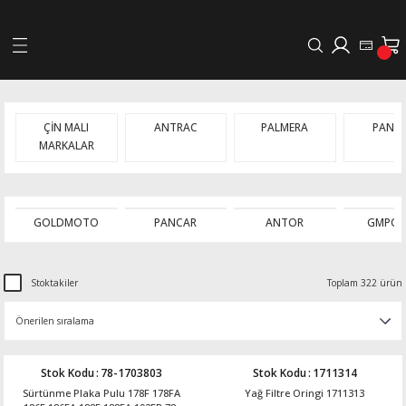
Geri Dön
LERİ
ÇİN MALI
ANTRAC
PALMERA
PANC
MARKALAR
DELLERİ
DELLERİ
GOLDMOTO
PANCAR
ANTOR
GMPOW
AYIŞ KASNAKLI ALTERNATÖRLER - 1500
Stoktakiler
Toplam 322 ürün
R
Stok Kodu
:
78-1703803
Stok Kodu
:
1711314
Sürtünme Plaka Pulu 178F 178FA
Yağ Filtre Oringi 1711313