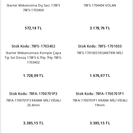
Starter Mekanizma Dış Sacı 178FS
78FS-1704404 VOLAN
78FS-1703404
572,18 TL
3.178,76 TL
Stok Kodu
:
78FS-1703402
Stok Kodu
:
78FS-1701003
Starter Mekanizması Komple Çapa
78FS-1701003 EKSANTRİK MİLİ
Tip Sol Dönüş 178FS 6.7Hp 7Hp 78FS-
1703402
1.728,09 TL
1.676,07 TL
Stok Kodu
:
78FA-1700701P3
Stok Kodu
:
78FA-1700701P1
78FA-1700701P3 KRANK MİLİ VİDALI
78FA-1700701P1 KRANK MİLİ VİDALI
25.4mm
19mm
3.385,15 TL
3.385,15 TL