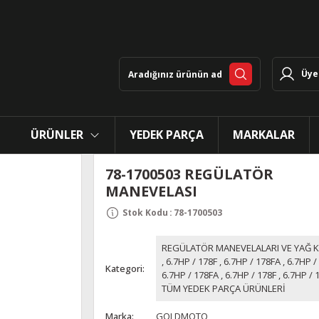
Üye 
ÜRÜNLER
YEDEK PARÇA
MARKALAR
78-1700503 REGÜLATÖR
MANEVELASI
Stok Kodu
:
78-1700503
REGÜLATÖR MANEVELALARI VE YAĞ K
,
6.7HP / 178F
,
6.7HP / 178FA
,
6.7HP /
Kategori
6.7HP / 178FA
,
6.7HP / 178F
,
6.7HP / 
TÜM YEDEK PARÇA ÜRÜNLERİ
Marka
GOLDMOTO