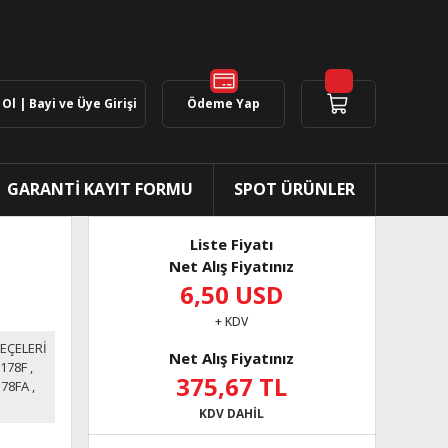
Ol | Bayi ve Üye Girişi
Ödeme Yap
GARANTİ KAYIT FORMU
SPOT ÜRÜNLER
Liste Fiyatı
Net Alış Fiyatınız
6,50 USD
+ KDV
EÇELERİ
Net Alış Fiyatınız
 178F
,
375,67 TL
178FA
,
KDV DAHİL