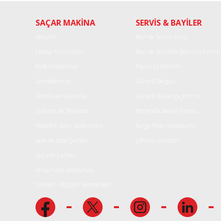
Ürün resmi kalitesiz, bozuk veya görüntülenemiyor.
SAÇAR MAKİNA
SERVİS & BAYİLER
Ürün açıklamasında eksik bilgiler bulunuyor.
Ürün bilgilerinde hatalar bulunuyor.
İletişim
Bayi ve Servis Girişi
Ürün fiyatı diğer sitelerden daha pahalı.
Hesap Numaraları
Bayi ve Servislik Başvuru Formu
Bu ürüne benzer farklı alternatifler olmalı.
Referanslarımız
Favori Ürünlerim
Servislerimiz
Garanti Belgesi
Gizlilik ve Güvenlik
Garanti Başlangıç Formu
Ödeme ve Teslimat
Periyodik Bakım Formu
Mesafeli Satış Sözleşmesi
Kargo Fiyat Hesaplama
İade ve iptal Şartları
Şifremi Unuttum
Garanti Şartları
Arıza / İade Başvurusu
Yardım - Müşteri Hizmetleri