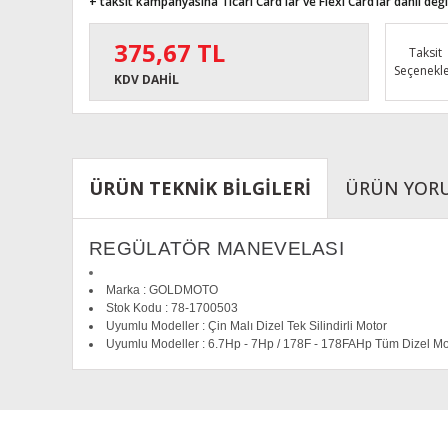
+ taksit kampanyasına Ticari Card'lar ve Flexi Card’lar dahil değil
375,67 TL
Taksit
Seçenekle
KDV DAHİL
ÜRÜN TEKNİK BİLGİLERİ
ÜRÜN YOR
REGÜLATÖR MANEVELASI
Marka : GOLDMOTO
Stok Kodu : 78-1700503
Uyumlu Modeller : Çin Malı Dizel Tek Silindirli Motor
Uyumlu Modeller : 6.7Hp - 7Hp /
178F - 178FA
Hp Tüm Dizel Mo
Bu ürünün fiyat bilgisi, resim, ürün açıklamalarında ve diğe
Görüş ve önerileriniz için teşekkür ederiz.