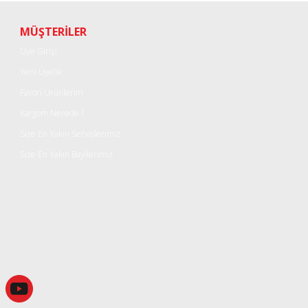
Yorum Yaz
MÜŞTERİLER
Üye Girişi
Yeni Üyelik
Favori Ürünlerim
Kargom Nerede ?
Size En Yakın Servislerimiz
Size En Yakın Bayilerimiz
Gönder