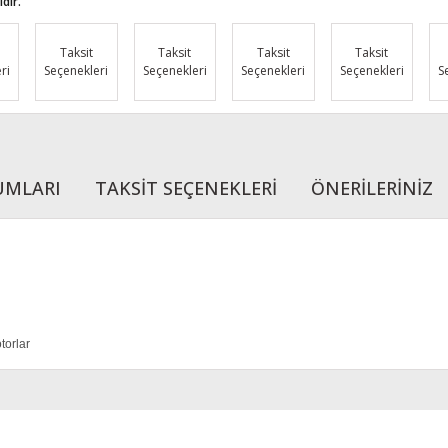
dir.
Taksit
Taksit
Taksit
Taksit
ri
Seçenekleri
Seçenekleri
Seçenekleri
Seçenekleri
S
UMLARI
TAKSİT SEÇENEKLERİ
ÖNERİLERİNİZ
torlar
r konularda yetersiz gördüğünüz noktaları öneri formunu kullanarak tarafımı
Bu ürüne ilk yorumu siz yapın!