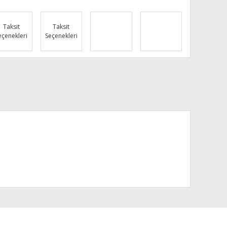
Taksit
Taksit
eçenekleri
Seçenekleri
za iletebilirsiniz.