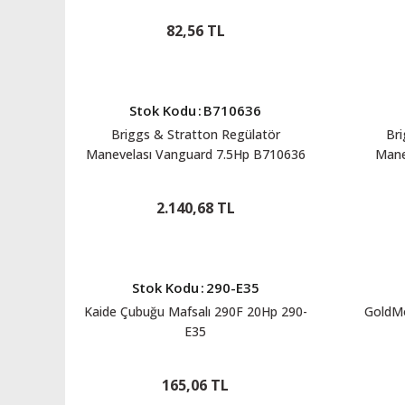
82,56 TL
Stok Kodu
:
B710636
Briggs & Stratton Regülatör
Bri
Manevelası Vanguard 7.5Hp B710636
Mane
2.140,68 TL
Stok Kodu
:
290-E35
Kaide Çubuğu Mafsalı 290F 20Hp 290-
GoldM
E35
165,06 TL