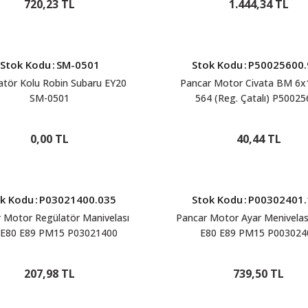
720,23 TL
1.444,34 TL
Stok Kodu
:
SM-0501
Stok Kodu
:
P50025600.
atör Kolu Robin Subaru EY20
Pancar Motor Civata BM 6x
SM-0501
564 (Reg. Çatalı) P50025
0,00 TL
40,44 TL
k Kodu
:
P03021400.035
Stok Kodu
:
P00302401.
 Motor Regülatör Manivelası
Pancar Motor Ayar Menivelası
i E80 E89 PM15 P03021400
E80 E89 PM15 P003024
207,98 TL
739,50 TL