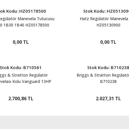
tok Kodu
:
HZ05178500
Stok Kodu
:
HZ051309
egülatör Manevela Tutucusu
Hatz Regülatör Manevela 
0 1B30 1B40 HZ05178500
HZ05130900
0,00 TL
0,00 TL
Stok Kodu
:
B710561
Stok Kodu
:
B71023
ggs & Stratton Regülatör
Briggs & Stratton Regülatö
velası Kolu Vanguard 13HP
B710238
B710561
2.700,86 TL
2.027,31 TL