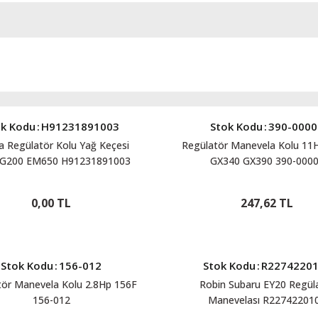
ok Kodu
:
H91231891003
Stok Kodu
:
390-0000
 Regülatör Kolu Yağ Keçesi
Regülatör Manevela Kolu 11
 G200 EM650 H91231891003
GX340 GX390 390-000
0,00 TL
247,62 TL
Stok Kodu
:
156-012
Stok Kodu
:
R2274220
tör Manevela Kolu 2.8Hp 156F
Robin Subaru EY20 Regül
156-012
Manevelası R22742201