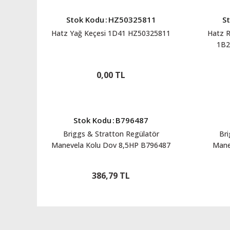
Stok Kodu
:
HZ50325811
S
Hatz Yağ Keçesi 1D41 HZ50325811
Hatz R
1B2
0,00 TL
Stok Kodu
:
B796487
Briggs & Stratton Regülatör
Bri
Manevela Kolu Dov 8,5HP B796487
Mane
386,79 TL