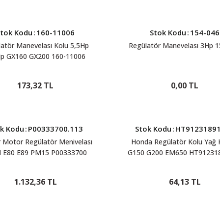
Stok Kodu
:
160-11006
Stok Kodu
:
154-046
atör Manevelası Kolu 5,5Hp
Regülatör Manevelası 3Hp 1
Hp GX160 GX200 160-11006
173,32 TL
0,00 TL
k Kodu
:
P00333700.113
Stok Kodu
:
HT9123189
 Motor Regülatör Menivelası
Honda Regülatör Kolu Yağ 
l E80 E89 PM15 P00333700
G150 G200 EM650 HT91231
1.132,36 TL
64,13 TL