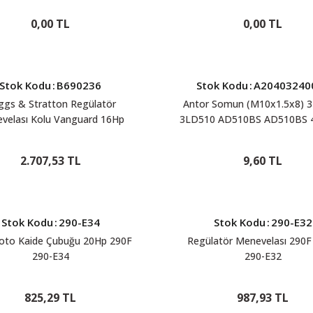
0,00 TL
0,00 TL
Stok Kodu
:
B690236
Stok Kodu
:
A20403240
ggs & Stratton Regülatör
Antor Somun (M10x1.5x8) 
velası Kolu Vanguard 16Hp
3LD510 AD510BS AD510BS 
18Hp B690236
4L820 A20403240033
2.707,53 TL
9,60 TL
Stok Kodu
:
290-E34
Stok Kodu
:
290-E32
oto Kaide Çubuğu 20Hp 290F
Regülatör Menevelası 290F
290-E34
290-E32
825,29 TL
987,93 TL