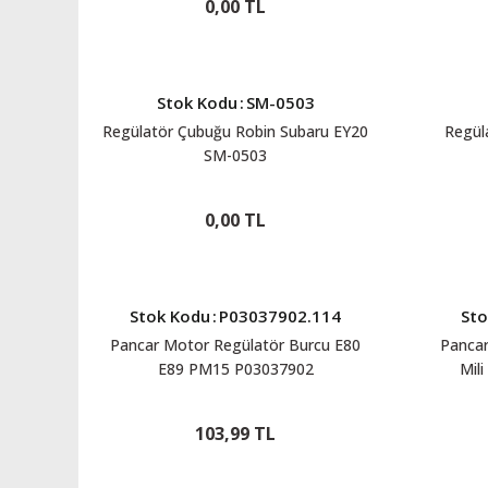
0,00 TL
Stok Kodu
:
SM-0503
Regülatör Çubuğu Robin Subaru EY20
Regül
SM-0503
0,00 TL
Stok Kodu
:
P03037902.114
Sto
Pancar Motor Regülatör Burcu E80
Pancar
E89 PM15 P03037902
Mil
103,99 TL