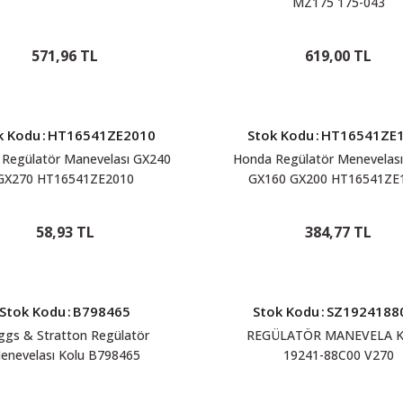
MZ175 175-043
571,96 TL
619,00 TL
k Kodu
:
HT16541ZE2010
Stok Kodu
:
HT16541ZE
Regülatör Manevelası GX240
Honda Regülatör Menevelas
GX270 HT16541ZE2010
GX160 GX200 HT16541ZE
58,93 TL
384,77 TL
Stok Kodu
:
B798465
Stok Kodu
:
SZ1924188
ggs & Stratton Regülatör
REGÜLATÖR MANEVELA 
enevelası Kolu B798465
19241-88C00 V270