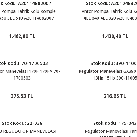
ok Kodu
:
A20114882007
Stok Kodu
:
A20104882
 Pompa Tahrik Kolu Komple
Antor Pompa Tahrik Kolu 
450 3LD510 A20114882007
4LD640 4LD820 A2010488
1.462,80 TL
1.430,40 TL
tok Kodu
:
70-1700503
Stok Kodu
:
390-1100
ör Manevelası 170F 170FA 70-
Regülatör Manevelası GX39
1700503
13Hp 15Hp 390-1100
375,53 TL
216,65 TL
Stok Kodu
:
22-038
Stok Kodu
:
175-043
38 REGÜLATÖR MANEVELASI
Regülatör Manevelası Ya