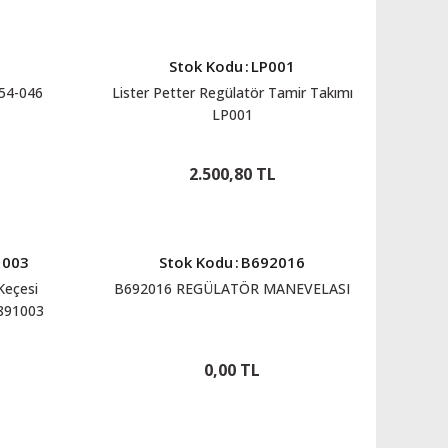
Stok Kodu
:
LP001
54-046
Lister Petter Regülatör Tamir Takımı
LP001
2.500,80 TL
1003
Stok Kodu
:
B692016
Keçesi
B692016 REGÜLATÖR MANEVELASI
891003
0,00 TL