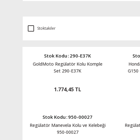
Stoktakiler
Stok Kodu
:
290-E37K
St
GoldMoto Regülatör Kolu Komple
Honda
Set 290-E37K
G150
1.774,45 TL
Stok Kodu
:
950-00027
Regülatör Manevela Kolu ve Kelebeği
Regüla
950-00027