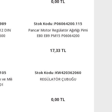
0,00 TL
989
Stok Kodu
:
P06064200.115
12 DIN
Pancar Motor Regülatör Ağırlığı Pimi
600
E80 E89 PM15 P06064200
17,33 TL
105
Stok Kodu
:
KW420362060
 ve Mili
REGÜLATÖR ÇUBUĞU
01
0,00 TL