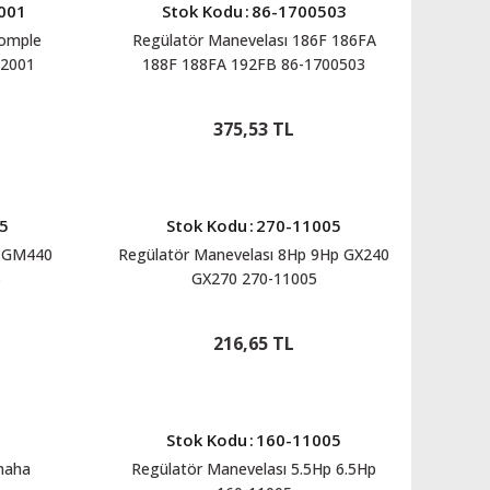
001
Stok Kodu
:
86-1700503
Komple
Regülatör Manevelası 186F 186FA
2001
188F 188FA 192FB 86-1700503
375,53 TL
5
Stok Kodu
:
270-11005
0 GM440
Regülatör Manevelası 8Hp 9Hp GX240
5
GX270 270-11005
216,65 TL
Stok Kodu
:
160-11005
maha
Regülatör Manevelası 5.5Hp 6.5Hp