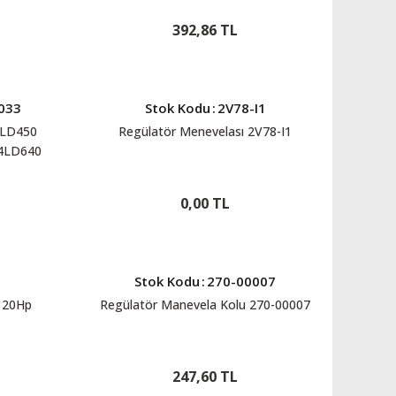
392,86 TL
033
Stok Kodu
:
2V78-I1
3LD450
Regülatör Menevelası 2V78-I1
4LD640
0,00 TL
Stok Kodu
:
270-00007
 20Hp
Regülatör Manevela Kolu 270-00007
247,60 TL