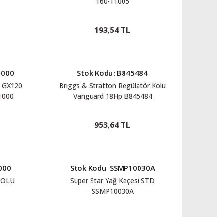
160-11005
193,54 TL
1000
Stok Kodu
:
B845484
ı GX120
Briggs & Stratton Regülatör Kolu
1000
Vanguard 18Hp B845484
953,64 TL
000
Stok Kodu
:
SSMP10030A
KOLU
Super Star Yağ Keçesi STD
SSMP10030A