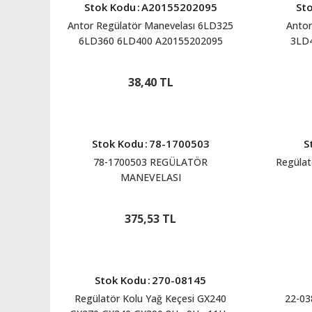
Stok Kodu
:
A20155202095
St
Antor Regülatör Manevelası 6LD325
Antor
6LD360 6LD400 A20155202095
3LD
38,40 TL
Stok Kodu
:
78-1700503
S
78-1700503 REGÜLATÖR
Regülat
MANEVELASI
375,53 TL
Stok Kodu
:
270-08145
Regülatör Kolu Yağ Keçesi GX240
22-0