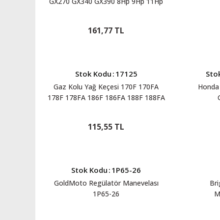
GX270 GX340 GX390 8Hp 9Hp 11Hp
13Hp 270-08145
161,77 TL
Stok Kodu
:
17125
Sto
Gaz Kolu Yağ Keçesi 170F 170FA
Honda 
178F 178FA 186F 186FA 188F 188FA
192F 17125
115,55 TL
Stok Kodu
:
1P65-26
GoldMoto Regülatör Manevelası
Bri
1P65-26
M