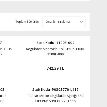
Toplam 109 ürün
7
Stok Kodu
:
1100F-009
Hp 13Hp
Regülatör Menevela Kolu 15Hp 1100F
07
1100F-009
742,39 TL
103
Stok Kodu
:
P03037701.115
atör
Pancar Motor Regülatör Ağırlığı E80
03
E89 PM15 P03037701.115