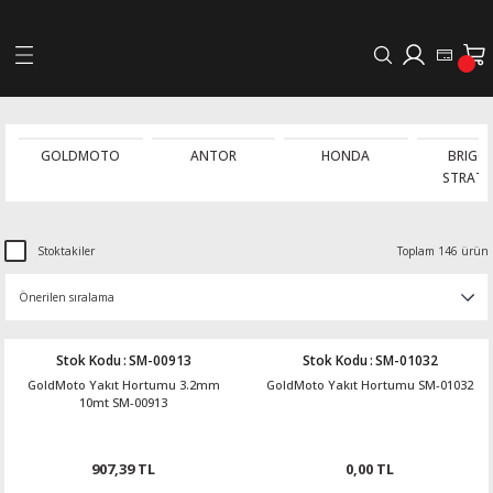
Geri Dön
LERİ
GOLDMOTO
ANTOR
HONDA
BRIGG
STRAT
DELLERİ
DELLERİ
Stoktakiler
Toplam 146 ürün
AYIŞ KASNAKLI ALTERNATÖRLER - 1500
Stok Kodu
:
SM-00913
Stok Kodu
:
SM-01032
R
GoldMoto Yakıt Hortumu 3.2mm
GoldMoto Yakıt Hortumu SM-01032
10mt SM-00913
907,39 TL
0,00 TL