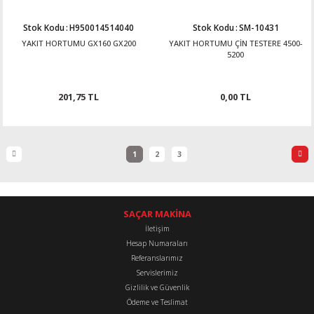
Stok Kodu
:
H950014514040
Stok Kodu
:
SM-10431
YAKIT HORTUMU GX160 GX200
YAKIT HORTUMU ÇİN TESTERE 4500-
5200
201,75 TL
0,00 TL
1
2
3
SAÇAR MAKİNA
İletişim
Hesap Numaraları
Referanslarımız
Servislerimiz
Gizlilik ve Güvenlik
Ödeme ve Teslimat