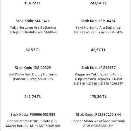
164,72 TL
247,94 TL
Stok Kodu
:
SM-0426
Stok Kodu
:
SM-0424
Yakıt Hortumu Ara Bağlantısı
Yakıt Hortumu Ara Bağlantısı
Birleştirici Redüksiyon SM-0426
Birleştirici Redüksiyon SM-0424
82,57 TL
82,57 TL
Stok Kodu
:
SM-00325
Stok Kodu
:
RG93667
GoldMoto Geri Dönüş Hortumu
Ruggerini Yakıt İade Hortumu
(Pancar S. Star) SM-00325
(Enjektör'den Depoya) 3LD450
3LD510 4LD640 4LD820 RG93667
242,74 TL
173,39 TL
Stok Kodu
:
P50006400.989
Stok Kodu
:
P03330200.344
Pancar Motor Delikli Civata (HS8
Pancar Motor Yakıt İade Hortumu
Mazot Borusu) M14x1,5 P50006400
Z108 P03330200.344