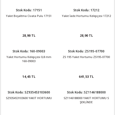
Stok Kodu
:
17151
Stok Kodu
:
17212
Yakıt Boşaltma Civata Pulu 17151
Yakıt İade Hortumu Kelepçesi 17212
28,90 TL
28,90 TL
Stok Kodu
:
160-09003
Stok Kodu
:
ZS195-07700
Yakıt Hortumu Kelepçesi 0,8 mm
ZS 195 Yakıt Hortumu ZS195-07700
160-09003
14,45 TL
641,53 TL
Stok Kodu
:
SZ935453103600
Stok Kodu
:
SZ1146188000
SZ935453103600 YAKIT HORTUMU
SZ1146188000 YAKIT HORTUMU S
ŞEKLİNDE