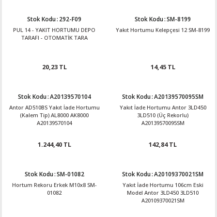
Stok Kodu
:
292-F09
Stok Kodu
:
SM-8199
PUL 14 - YAKIT HORTUMU DEPO
Yakıt Hortumu Kelepçesi 12 SM-8199
TARAFI - OTOMATİK TARA
20,23 TL
14,45 TL
Stok Kodu
:
A20139570104
Stok Kodu
:
A20139570095SM
Antor AD510BS Yakıt İade Hortumu
Yakıt İade Hortumu Antor 3LD450
(Kalem Tip) AL8000 AK8000
3LD510 (Üç Rekorlu)
A20139570104
A20139570095SM
1.244,40 TL
142,84 TL
Stok Kodu
:
SM-01082
Stok Kodu
:
A20109370021SM
Hortum Rekoru Erkek M10x8 SM-
Yakıt İade Hortumu 106cm Eski
01082
Model Antor 3LD450 3LD510
A20109370021SM