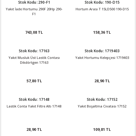
Stok Kodu
:
290-F1
Stok Kodu
:
190-D15
Yakıt İade Hortumu 290F 20Hp 290-
Hortum Arası T 15LD500 190-D15
F1
743,08 TL
158,36 TL
Stok Kodu
:
17163
Stok Kodu
:
1719403
Yakıt Musluk Üst Lastik Contası
Yakıt Hortumu Kelepçesi 1719403
Dikdörtgen 17163
57,80 TL
28,90 TL
Stok Kodu
:
17148
Stok Kodu
:
17152
Lastik Conta Yakıt Filtre Altı 17148
Yakıt Boşaltma Civatası 17152
28,90 TL
109,81 TL