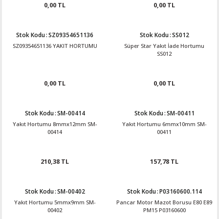
0,00 TL
0,00 TL
Stok Kodu
:
SZ09354651136
Stok Kodu
:
SS012
SZ09354651136 YAKIT HORTUMU
Süper Star Yakıt İade Hortumu
SS012
0,00 TL
0,00 TL
Stok Kodu
:
SM-00414
Stok Kodu
:
SM-00411
Yakıt Hortumu 8mmx12mm SM-
Yakıt Hortumu 6mmx10mm SM-
00414
00411
210,38 TL
157,78 TL
Stok Kodu
:
SM-00402
Stok Kodu
:
P03160600.114
Yakıt Hortumu 5mmx9mm SM-
Pancar Motor Mazot Borusu E80 E89
00402
PM15 P03160600