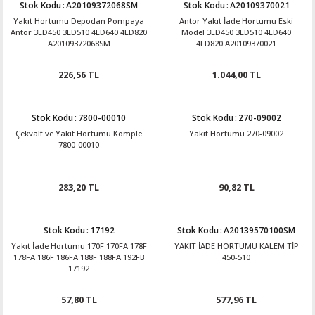
Stok Kodu
:
A20109372068SM
Stok Kodu
:
A20109370021
Yakıt Hortumu Depodan Pompaya
Antor Yakıt İade Hortumu Eski
Antor 3LD450 3LD510 4LD640 4LD820
Model 3LD450 3LD510 4LD640
A20109372068SM
4LD820 A20109370021
226,56 TL
1.044,00 TL
Stok Kodu
:
7800-00010
Stok Kodu
:
270-09002
Çekvalf ve Yakıt Hortumu Komple
Yakıt Hortumu 270-09002
7800-00010
283,20 TL
90,82 TL
Stok Kodu
:
17192
Stok Kodu
:
A20139570100SM
Yakıt İade Hortumu 170F 170FA 178F
YAKIT İADE HORTUMU KALEM TİP
178FA 186F 186FA 188F 188FA 192FB
450-510
17192
57,80 TL
577,96 TL