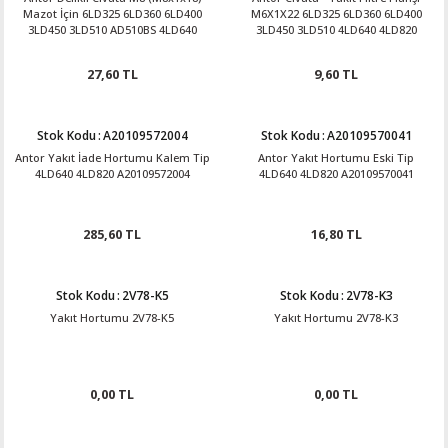
Mazot İçin 6LD325 6LD360 6LD400
M6X1X22 6LD325 6LD360 6LD400
3LD450 3LD510 AD510BS 4LD640
3LD450 3LD510 4LD640 4LD820
4LD820 A20401901029
A20401760076
27,60 TL
9,60 TL
Stok Kodu
:
A20109572004
Stok Kodu
:
A20109570041
Antor Yakıt İade Hortumu Kalem Tip
Antor Yakıt Hortumu Eski Tip
4LD640 4LD820 A20109572004
4LD640 4LD820 A20109570041
285,60 TL
16,80 TL
Stok Kodu
:
2V78-K5
Stok Kodu
:
2V78-K3
Yakıt Hortumu 2V78-K5
Yakıt Hortumu 2V78-K3
0,00 TL
0,00 TL