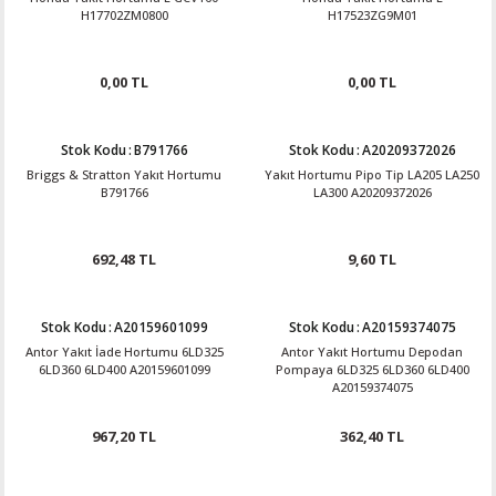
H17702ZM0800
H17523ZG9M01
0,00 TL
0,00 TL
Stok Kodu
:
B791766
Stok Kodu
:
A20209372026
Briggs & Stratton Yakıt Hortumu
Yakıt Hortumu Pipo Tip LA205 LA250
B791766
LA300 A20209372026
692,48 TL
9,60 TL
Stok Kodu
:
A20159601099
Stok Kodu
:
A20159374075
Antor Yakıt İade Hortumu 6LD325
Antor Yakıt Hortumu Depodan
6LD360 6LD400 A20159601099
Pompaya 6LD325 6LD360 6LD400
A20159374075
967,20 TL
362,40 TL