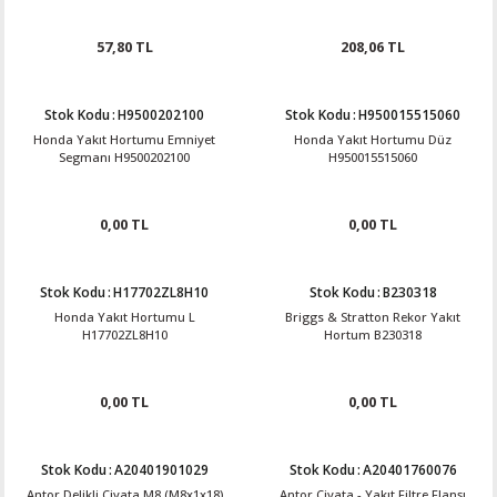
57,80 TL
208,06 TL
Stok Kodu
:
H9500202100
Stok Kodu
:
H950015515060
Honda Yakıt Hortumu Emniyet
Honda Yakıt Hortumu Düz
Segmanı H9500202100
H950015515060
0,00 TL
0,00 TL
Stok Kodu
:
H17702ZL8H10
Stok Kodu
:
B230318
Honda Yakıt Hortumu L
Briggs & Stratton Rekor Yakıt
H17702ZL8H10
Hortum B230318
0,00 TL
0,00 TL
Stok Kodu
:
A20401901029
Stok Kodu
:
A20401760076
Antor Delikli Civata M8 (M8x1x18)
Antor Civata - Yakıt Filtre Flanşı