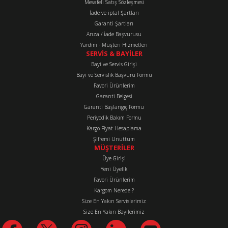
Mesafeli Satış Sözleşmesi
İade ve iptal Şartları
Garanti Şartları
Arıza / İade Başvurusu
Yardım - Müşteri Hizmetleri
SERVİS & BAYİLER
Bayi ve Servis Girişi
Bayi ve Servislik Başvuru Formu
Favori Ürünlerim
Garanti Belgesi
Garanti Başlangıç Formu
Periyodik Bakım Formu
Kargo Fiyat Hesaplama
Şifremi Unuttum
MÜŞTERİLER
Üye Girişi
Yeni Üyelik
Favori Ürünlerim
Kargom Nerede ?
Size En Yakın Servislerimiz
Size En Yakın Bayilerimiz