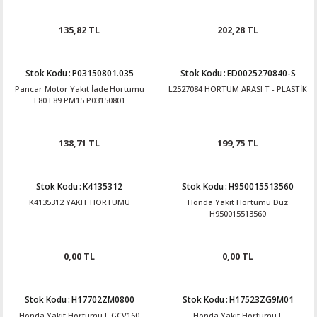
135,82 TL
202,28 TL
Stok Kodu
:
P03150801.035
Stok Kodu
:
ED0025270840-S
Pancar Motor Yakıt İade Hortumu
L2527084 HORTUM ARASI T - PLASTİK
E80 E89 PM15 P03150801
138,71 TL
199,75 TL
Stok Kodu
:
K4135312
Stok Kodu
:
H950015513560
K4135312 YAKIT HORTUMU
Honda Yakıt Hortumu Düz
H950015513560
0,00 TL
0,00 TL
Stok Kodu
:
H17702ZM0800
Stok Kodu
:
H17523ZG9M01
Honda Yakıt Hortumu L GCV160
Honda Yakıt Hortumu L