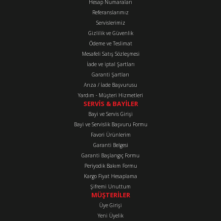
Hesap Numaraları
Referanslarımız
Ürün resmi kalitesiz, bozuk veya görüntülenemiyor.
Servislerimiz
Ürün açıklamasında eksik bilgiler bulunuyor.
Gizlilik ve Güvenlik
Ürün bilgilerinde hatalar bulunuyor.
Ödeme ve Teslimat
Mesafeli Satış Sözleşmesi
Ürün fiyatı diğer sitelerden daha pahalı.
İade ve iptal Şartları
Bu ürüne benzer farklı alternatifler olmalı.
Garanti Şartları
Arıza / İade Başvurusu
Yardım - Müşteri Hizmetleri
SERVİS & BAYİLER
Bayi ve Servis Girişi
Bayi ve Servislik Başvuru Formu
Favori Ürünlerim
Gönder
Garanti Belgesi
Garanti Başlangıç Formu
Periyodik Bakım Formu
Kargo Fiyat Hesaplama
Şifremi Unuttum
MÜŞTERİLER
Üye Girişi
Yeni Üyelik