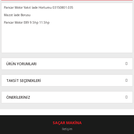
Pancar Motor Yakıt İade Hortumu 03150801.035
Mazot İade Borusu
Pancar Motor E89 9.5hp 11.5hp
ÜRÜN YORUMLARI
TAKSİT SEÇENEKLERİ
Bu ürüne ilk yorumu siz yapın!
ÖNERİLERİNİZ
Yorum Yaz
Bu ürünün fiyat bilgisi, resim, ürün açıklamalarında ve diğer
konularda yetersiz gördüğünüz noktaları öneri formunu kullanarak
tarafımıza iletebilirsiniz.
SAÇAR MAKİNA
Görüş ve önerileriniz için teşekkür ederiz.
İletişim