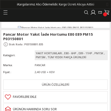
ℹ️
Kargolarımız Alıcı Ödemelidir.
Kargo Ücreti Alıcıya Aittir.ℹ️
Geri Dön
LERİ
Pancar Motor Yakıt İade Hortumu E80 E89 PM15
P03150801
DELLERİ
Stok Kodu
:
P03150801.035
YAKIT HORTUMLARI
,
E80 - 6HP
,
E89 - 11HP
,
PM15K
,
Kategori
DELLERİ
PM15M
,
TÜM YEDEK PARÇA ÜRÜNLERİ
Marka
PANCAR
AYIŞ KASNAKLI ALTERNATÖRLER - 1500
Fiyat
2,40 USD + KDV
R
ÜRÜN ÖZELLİKLERİ
ÜRÜNÜN HAKKINDA SORU SOR