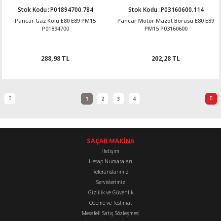
Stok Kodu
:
P01894700.784
Stok Kodu
:
P03160600.114
Pancar Gaz Kolu E80 E89 PM15
Pancar Motor Mazot Borusu E80 E89
P01894700
PM15 P03160600
288,98 TL
202,28 TL
1
2
3
4
SAÇAR MAKİNA
İletişim
Hesap Numaraları
Referanslarımız
Servislerimiz
Gizlilik ve Güvenlik
Ödeme ve Teslimat
Mesafeli Satış Sözleşmesi