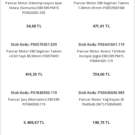
Pancar Motor Dekomprasyon Ayar
Pancar Motor E80 Segman Takımı
Vidası (Somunlu) E80 E89 PM15
1.00mm 81mm P00570501SM
P03022001.035
34,68 TL
471,61 TL
Stok Kodu
:
P00570451.039
Stok Kodu
:
P00441601.119
Pancar Motor E80 Segman Takımı
Pancar Motor Avans Tertibatı
+0,50 Yaylı 80,50mm P00570451
Komple (Jigle) E80 E89 PM15
P00441601.119
410,35 TL
734,00 TL
Stok Kodu
:
P01840500.119
Stok Kodu
:
P50045600.989
Pancar Şarj Alternatörü E80 E89
Pancar Motor Yağ Keçesi (B
P01840500.119
70x85x8) (SKT) P50045600
5.409,67 TL
190,73 TL