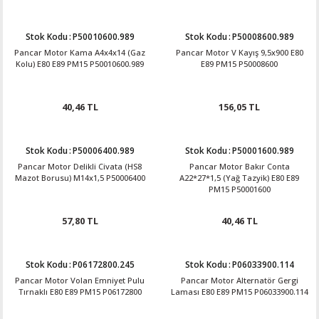
Stok Kodu
:
P50010600.989
Stok Kodu
:
P50008600.989
Pancar Motor Kama A4x4x14 (Gaz
Pancar Motor V Kayış 9,5x900 E80
Kolu) E80 E89 PM15 P50010600.989
E89 PM15 P50008600
40,46 TL
156,05 TL
Stok Kodu
:
P50006400.989
Stok Kodu
:
P50001600.989
Pancar Motor Delikli Civata (HS8
Pancar Motor Bakır Conta
Mazot Borusu) M14x1,5 P50006400
A22*27*1,5 (Yağ Tazyik) E80 E89
PM15 P50001600
57,80 TL
40,46 TL
Stok Kodu
:
P06172800.245
Stok Kodu
:
P06033900.114
Pancar Motor Volan Emniyet Pulu
Pancar Motor Alternatör Gergi
Tırnaklı E80 E89 PM15 P06172800
Laması E80 E89 PM15 P06033900.114