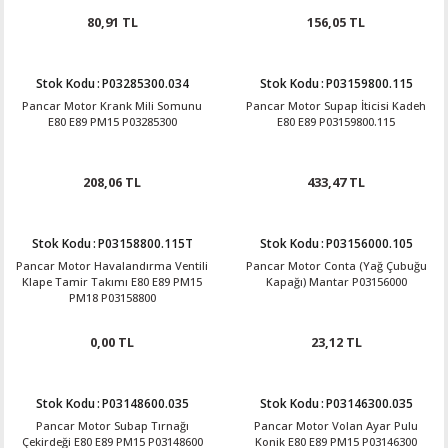
80,91 TL
156,05 TL
Stok Kodu
:
P03285300.034
Stok Kodu
:
P03159800.115
Pancar Motor Krank Mili Somunu
Pancar Motor Supap İticisi Kadeh
E80 E89 PM15 P03285300
E80 E89 P03159800.115
208,06 TL
433,47 TL
Stok Kodu
:
P03158800.115T
Stok Kodu
:
P03156000.105
Pancar Motor Havalandırma Ventili
Pancar Motor Conta (Yağ Çubuğu
Klape Tamir Takımı E80 E89 PM15
Kapağı) Mantar P03156000
PM18 P03158800
0,00 TL
23,12 TL
Stok Kodu
:
P03148600.035
Stok Kodu
:
P03146300.035
Pancar Motor Subap Tırnağı
Pancar Motor Volan Ayar Pulu
Çekirdeği E80 E89 PM15 P03148600
Konik E80 E89 PM15 P03146300