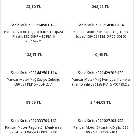
23,12 TL
208,06 TL
Stok Kodu
:
P03168901.166
Stok Kodu
:
P03150100.034
Pancar Motor Yağ Doldurma Tapası
Pancar Motor Kör Tapa Yağ Tazik
Plastik E80 E89 PM15 PM18
Supabı E80 E89 PM15 P03150100
P03168901
138,71 TL
40,46 TL
Stok Kodu
:
P00442501.114
Stok Kodu
:
P00429202.039
Pancar Motor Yağ Seviye Çubuğu
Pancar Motor Yağ Pompası Komple
E80 E89 PM15 P00442501
(Tah.Dişlili) E80 E89 PM15 P00429202
98,25 TL
3.144,08 TL
Stok Kodu
:
P00333700.113
Stok Kodu
:
P03027403.033
Pancar Motor Regülatör Menivelası
Pancar Motor Eksantrik Dişlisi E80
Çatal E80 E89 PM15 P00333700
E89 PM15 P03027403