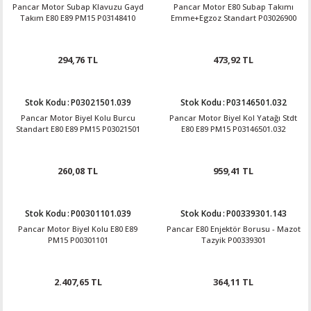
Pancar Motor Subap Klavuzu Gayd
Pancar Motor E80 Subap Takımı
Takım E80 E89 PM15 P03148410
Emme+Egzoz Standart P03026900
294,76 TL
473,92 TL
Stok Kodu
:
P03021501.039
Stok Kodu
:
P03146501.032
Pancar Motor Biyel Kolu Burcu
Pancar Motor Biyel Kol Yatağı Stdt
Standart E80 E89 PM15 P03021501
E80 E89 PM15 P03146501.032
260,08 TL
959,41 TL
Stok Kodu
:
P00301101.039
Stok Kodu
:
P00339301.143
Pancar Motor Biyel Kolu E80 E89
Pancar E80 Enjektör Borusu - Mazot
PM15 P00301101
Tazyik P00339301
2.407,65 TL
364,11 TL