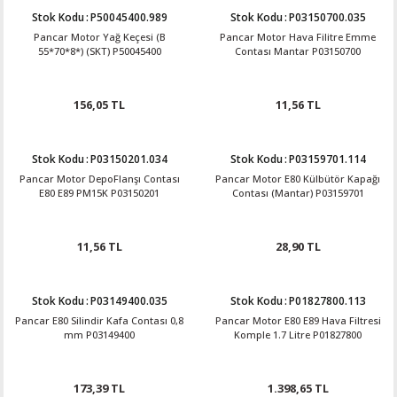
Stok Kodu
:
P50045400.989
Stok Kodu
:
P03150700.035
Pancar Motor Yağ Keçesi (B
Pancar Motor Hava Filitre Emme
55*70*8*) (SKT) P50045400
Contası Mantar P03150700
156,05 TL
11,56 TL
Stok Kodu
:
P03150201.034
Stok Kodu
:
P03159701.114
Pancar Motor DepoFlanşı Contası
Pancar Motor E80 Külbütör Kapağı
E80 E89 PM15K P03150201
Contası (Mantar) P03159701
11,56 TL
28,90 TL
Stok Kodu
:
P03149400.035
Stok Kodu
:
P01827800.113
Pancar E80 Silindir Kafa Contası 0,8
Pancar Motor E80 E89 Hava Filtresi
mm P03149400
Komple 1.7 Litre P01827800
173,39 TL
1.398,65 TL