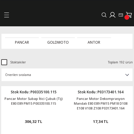
Geri Dön
LERİ
PANCAR
GOLDMOTO
ANTOR
DELLERİ
Stoktakiler
Toplam 192 ürün
DELLERİ
AYIŞ KASNAKLI ALTERNATÖRLER - 1500
Stok Kodu
:
P00335100.115
Stok Kodu
:
P03173401.164
Pancar Motor Subap İtici Çubuk (Tij)
Pancar Motor Dekomprasyon
R
E80 E89 PM15 P00335100.115
Mandalı E80 E89 PM15 PM18 D108
E108 V108 Z108 P03173401.164
306,32 TL
17,34 TL