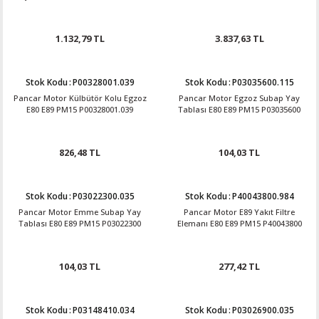
1.132,79 TL
3.837,63 TL
Stok Kodu
:
P00328001.039
Stok Kodu
:
P03035600.115
Pancar Motor Külbütör Kolu Egzoz
Pancar Motor Egzoz Subap Yay
E80 E89 PM15 P00328001.039
Tablası E80 E89 PM15 P03035600
826,48 TL
104,03 TL
Stok Kodu
:
P03022300.035
Stok Kodu
:
P40043800.984
Pancar Motor Emme Subap Yay
Pancar Motor E89 Yakıt Filtre
Tablası E80 E89 PM15 P03022300
Elemanı E80 E89 PM15 P40043800
104,03 TL
277,42 TL
Stok Kodu
:
P03148410.034
Stok Kodu
:
P03026900.035