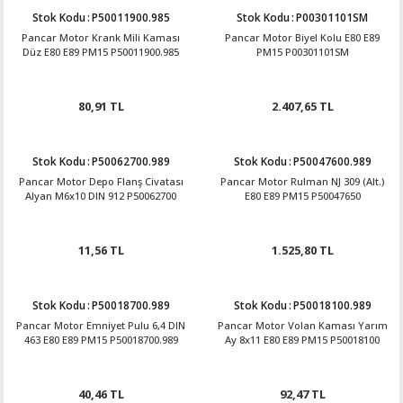
Stok Kodu
:
P50011900.985
Stok Kodu
:
P00301101SM
Pancar Motor Krank Mili Kaması
Pancar Motor Biyel Kolu E80 E89
Düz E80 E89 PM15 P50011900.985
PM15 P00301101SM
80,91 TL
2.407,65 TL
Stok Kodu
:
P50062700.989
Stok Kodu
:
P50047600.989
Pancar Motor Depo Flanş Civatası
Pancar Motor Rulman NJ 309 (Alt.)
Alyan M6x10 DIN 912 P50062700
E80 E89 PM15 P50047650
11,56 TL
1.525,80 TL
Stok Kodu
:
P50018700.989
Stok Kodu
:
P50018100.989
Pancar Motor Emniyet Pulu 6,4 DIN
Pancar Motor Volan Kaması Yarım
463 E80 E89 PM15 P50018700.989
Ay 8x11 E80 E89 PM15 P50018100
40,46 TL
92,47 TL