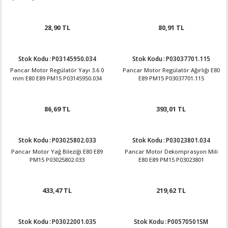
28,90 TL
80,91 TL
Stok Kodu
:
P03145950.034
Stok Kodu
:
P03037701.115
Pancar Motor Regülatör Yayı 3.6 0
Pancar Motor Regülatör Ağırlığı E80
mm E80 E89 PM15 P03145950.034
E89 PM15 P03037701.115
86,69 TL
393,01 TL
Stok Kodu
:
P03025802.033
Stok Kodu
:
P03023801.034
Pancar Motor Yağ Bileziği E80 E89
Pancar Motor Dekomprasyon Mili
PM15 P03025802.033
E80 E89 PM15 P03023801
433,47 TL
219,62 TL
Stok Kodu
:
P03022001.035
Stok Kodu
:
P00570501SM