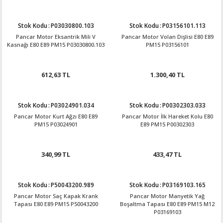
Stok Kodu
:
P03030800.103
Stok Kodu
:
P03156101.113
Pancar Motor Eksantrik Mili V
Pancar Motor Volan Dişlisi E80 E89
Kasnağı E80 E89 PM15 P03030800.103
PM15 P03156101
612,63 TL
1.300,40 TL
Stok Kodu
:
P03024901.034
Stok Kodu
:
P00302303.033
Pancar Motor Kurt Ağzı E80 E89
Pancar Motor İlk Hareket Kolu E80
PM15 P03024901
E89 PM15 P00302303
340,99 TL
433,47 TL
Stok Kodu
:
P50043200.989
Stok Kodu
:
P03169103.165
Pancar Motor Saç Kapak Krank
Pancar Motor Manyetik Yağ
Tapası E80 E89 PM15 P50043200
Boşaltma Tapası E80 E89 PM15 M12
P03169103