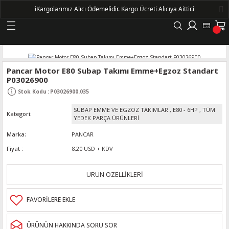
ℹ️
Kargolarımız Alıcı Ödemelidir.
Kargo Ücreti Alıcıya Aittir.ℹ️
Geri Dön
LERİ
Pancar Motor E80 Subap Takımı Emme+Egzoz Standart
P03026900
DELLERİ
Stok Kodu
:
P03026900.035
SUBAP EMME VE EGZOZ TAKIMLAR
,
E80 - 6HP
,
TÜM
Kategori
DELLERİ
YEDEK PARÇA ÜRÜNLERİ
Marka
PANCAR
AYIŞ KASNAKLI ALTERNATÖRLER - 1500
Fiyat
8,20 USD + KDV
R
ÜRÜN ÖZELLİKLERİ
ÜRÜNÜN HAKKINDA SORU SOR