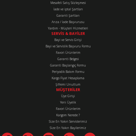
Mesafeli Satış Sözleşmesi
Ürün fiyatı diğer sitelerden daha pahalı.
İade ve iptal Şartları
Bu ürüne benzer farklı alternatifler olmalı.
Garanti Şartları
Arıza / İade Başvurusu
Yardım - Müşteri Hizmetleri
SERVİS & BAYİLER
Bayi ve Servis Girişi
Bayi ve Servislik Başvuru Formu
Favori Ürünlerim
Gönder
Garanti Belgesi
Garanti Başlangıç Formu
Periyodik Bakım Formu
Kargo Fiyat Hesaplama
Şifremi Unuttum
MÜŞTERİLER
Üye Girişi
Yeni Üyelik
Favori Ürünlerim
Kargom Nerede ?
Size En Yakın Servislerimiz
Size En Yakın Bayilerimiz