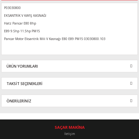
P03030800
EKSANTRİK V KAYIŞ KASNAĞI
Hatz Pancar E80 8hp
E89 9.5hp 11.5hp PM15
Pancar Motor Eksantrik Mili V Kasnağı E80 E89 PM15 03030800.103
ÜRÜN YORUMLARI
TAKSİT SEÇENEKLERİ
Bu ürüne ilk yorumu siz yapın!
ÖNERİLERİNİZ
Yorum Yaz
Bu ürünün fiyat bilgisi, resim, ürün açıklamalarında ve diğer
konularda yetersiz gördüğünüz noktaları öneri formunu kullanarak
tarafımıza iletebilirsiniz.
SAÇAR MAKİNA
Görüş ve önerileriniz için teşekkür ederiz.
İletişim