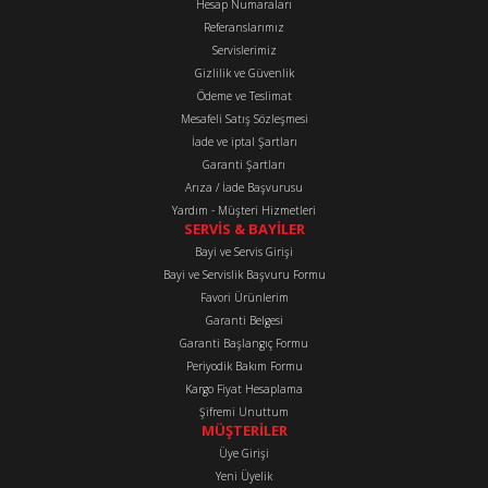
Hesap Numaraları
Referanslarımız
Ürün resmi kalitesiz, bozuk veya görüntülenemiyor.
Servislerimiz
Ürün açıklamasında eksik bilgiler bulunuyor.
Gizlilik ve Güvenlik
Ürün bilgilerinde hatalar bulunuyor.
Ödeme ve Teslimat
Mesafeli Satış Sözleşmesi
Ürün fiyatı diğer sitelerden daha pahalı.
İade ve iptal Şartları
Bu ürüne benzer farklı alternatifler olmalı.
Garanti Şartları
Arıza / İade Başvurusu
Yardım - Müşteri Hizmetleri
SERVİS & BAYİLER
Bayi ve Servis Girişi
Bayi ve Servislik Başvuru Formu
Favori Ürünlerim
Gönder
Garanti Belgesi
Garanti Başlangıç Formu
Periyodik Bakım Formu
Kargo Fiyat Hesaplama
Şifremi Unuttum
MÜŞTERİLER
Üye Girişi
Yeni Üyelik