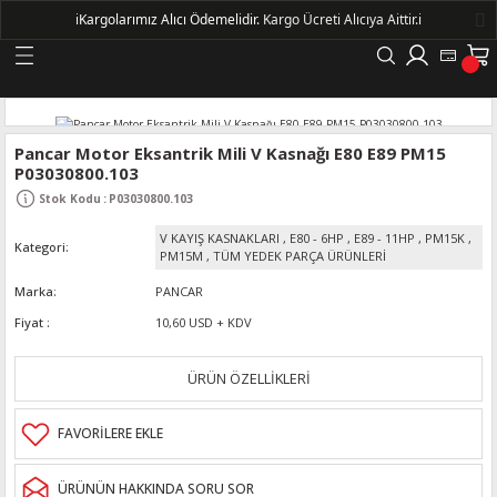
ℹ️
Kargolarımız Alıcı Ödemelidir.
Kargo Ücreti Alıcıya Aittir.ℹ️
Geri Dön
LERİ
Pancar Motor Eksantrik Mili V Kasnağı E80 E89 PM15
P03030800.103
DELLERİ
Stok Kodu
:
P03030800.103
V KAYIŞ KASNAKLARI
,
E80 - 6HP
,
E89 - 11HP
,
PM15K
,
Kategori
DELLERİ
PM15M
,
TÜM YEDEK PARÇA ÜRÜNLERİ
Marka
PANCAR
AYIŞ KASNAKLI ALTERNATÖRLER - 1500
Fiyat
10,60 USD + KDV
R
ÜRÜN ÖZELLİKLERİ
ÜRÜNÜN HAKKINDA SORU SOR