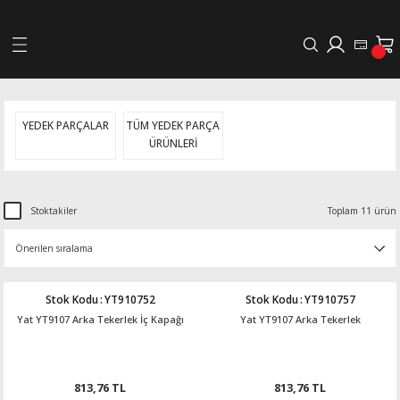
Geri Dön
LERİ
YEDEK PARÇALAR
TÜM YEDEK PARÇA
ÜRÜNLERİ
DELLERİ
DELLERİ
Stoktakiler
Toplam 11 ürün
AYIŞ KASNAKLI ALTERNATÖRLER - 1500
Stok Kodu
:
YT910752
Stok Kodu
:
YT910757
R
Yat YT9107 Arka Tekerlek İç Kapağı
Yat YT9107 Arka Tekerlek
813,76 TL
813,76 TL