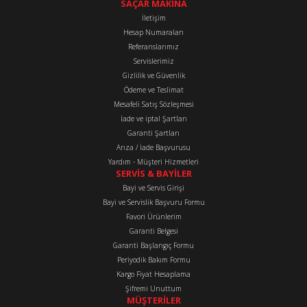
SAÇAR MAKİNA
İletişim
Hesap Numaraları
Referanslarımız
Servislerimiz
Gizlilik ve Güvenlik
Ödeme ve Teslimat
Mesafeli Satış Sözleşmesi
İade ve iptal Şartları
Garanti Şartları
Arıza / İade Başvurusu
Yardım - Müşteri Hizmetleri
SERVİS & BAYİLER
Bayi ve Servis Girişi
Bayi ve Servislik Başvuru Formu
Favori Ürünlerim
Garanti Belgesi
Garanti Başlangıç Formu
Periyodik Bakım Formu
Kargo Fiyat Hesaplama
Şifremi Unuttum
MÜŞTERİLER