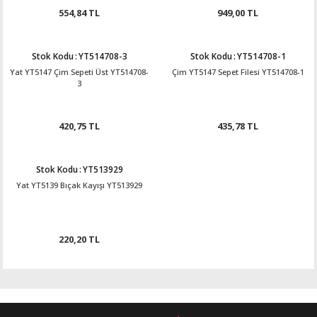
554,84 TL
949,00 TL
Stok Kodu
:
YT514708-3
Stok Kodu
:
YT514708-1
Yat YT5147 Çim Sepeti Üst YT514708-
Çim YT5147 Sepet Filesi YT514708-1
3
420,75 TL
435,78 TL
Stok Kodu
:
YT513929
Yat YT5139 Bıçak Kayışı YT513929
220,20 TL