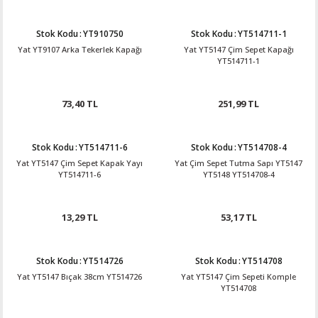
Stok Kodu
:
YT910750
Stok Kodu
:
YT514711-1
Yat YT9107 Arka Tekerlek Kapağı
Yat YT5147 Çim Sepet Kapağı
YT514711-1
73,40 TL
251,99 TL
Stok Kodu
:
YT514711-6
Stok Kodu
:
YT514708-4
Yat YT5147 Çim Sepet Kapak Yayı
Yat Çim Sepet Tutma Sapı YT5147
YT514711-6
YT5148 YT514708-4
13,29 TL
53,17 TL
Stok Kodu
:
YT514726
Stok Kodu
:
YT514708
Yat YT5147 Bıçak 38cm YT514726
Yat YT5147 Çim Sepeti Komple
YT514708