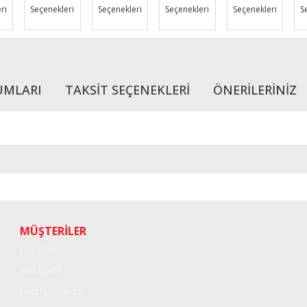
ri
Seçenekleri
Seçenekleri
Seçenekleri
Seçenekleri
S
UMLARI
TAKSİT SEÇENEKLERİ
ÖNERİLERİNİZ
r konularda yetersiz gördüğünüz noktaları öneri formunu kullanarak tarafımı
Bu ürüne ilk yorumu siz yapın!
Yorum Yaz
MÜŞTERİLER
Üye Girişi
Yeni Üyelik
Favori Ürünlerim