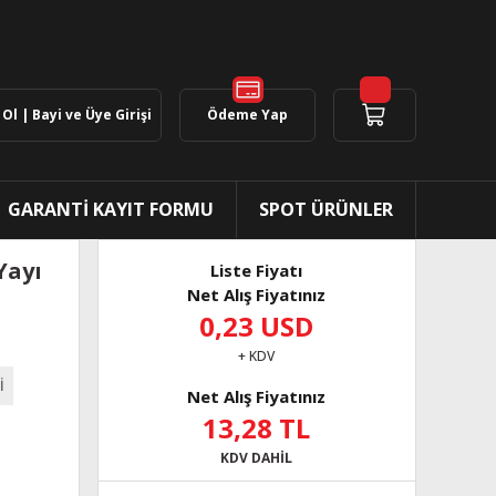
Ol | Bayi ve Üye Girişi
Ödeme Yap
GARANTİ KAYIT FORMU
SPOT ÜRÜNLER
Yayı
Liste Fiyatı
Net Alış Fiyatınız
0,23 USD
+ KDV
İ
Net Alış Fiyatınız
13,28 TL
KDV DAHİL