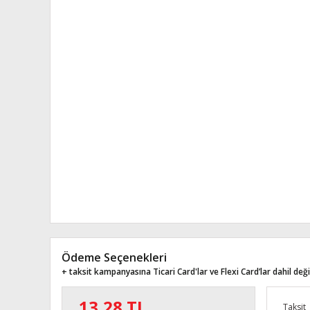
Ödeme Seçenekleri
+ taksit kampanyasına Ticari Card'lar ve Flexi Card’lar dahil değil
13,28 TL
Taksit