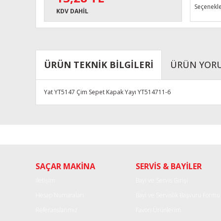
Seçenekle
KDV DAHİL
ÜRÜN TEKNİK BİLGİLERİ
ÜRÜN YOR
Yat YT5147 Çim Sepet Kapak Yayı YT514711-6
Bu ürünün fiyat bilgisi, resim, ürün açıklamalarında ve diğe
Görüş ve önerileriniz için teşekkür ederiz.
Ürün resmi kalitesiz, bozuk veya görüntülenemiyor.
SAÇAR MAKİNA
SERVİS & BAYİLER
Ürün açıklamasında eksik bilgiler bulunuyor.
Ürün bilgilerinde hatalar bulunuyor.
İletişim
Bayi ve Servis Girişi
Ürün fiyatı diğer sitelerden daha pahalı.
Hesap Numaraları
Bayi ve Servislik Başvuru Formu
Bu ürüne benzer farklı alternatifler olmalı.
Referanslarımız
Favori Ürünlerim