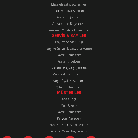
Mesafeli Satış Sözleşmesi
İade ve iptal Şartları
Garanti Şartları
Arıza / İade Başvurusu
Yardım - Müşteri Hizmetleri
Gönder
SERVİS & BAYİLER
Bayi ve Servis Girişi
Bayi ve Servislik Başvuru Formu
Favori Ürünlerim
Garanti Belgesi
Garanti Başlangıç Formu
Periyodik Bakım Formu
Kargo Fiyat Hesaplama
Şifremi Unuttum
MÜŞTERİLER
Üye Girişi
Yeni Üyelik
Favori Ürünlerim
Kargom Nerede ?
Size En Yakın Servislerimiz
Size En Yakın Bayilerimiz