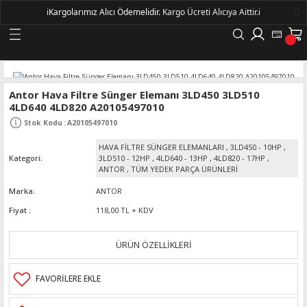
ℹ️
Kargolarımız Alıcı Ödemelidir.
Kargo Ücreti Alıcıya Aittir.ℹ️
Geri Dön
LERİ
Antor Hava Filtre Sünger Elemanı 3LD450 3LD510
4LD640 4LD820 A20105497010
DELLERİ
Stok Kodu
:
A20105497010
HAVA FİLTRE SÜNGER ELEMANLARI
,
3LD450 - 10HP
,
DELLERİ
Kategori
3LD510 - 12HP
,
4LD640 - 13HP
,
4LD820 - 17HP
,
ANTOR
,
TÜM YEDEK PARÇA ÜRÜNLERİ
AYIŞ KASNAKLI ALTERNATÖRLER - 1500
Marka
ANTOR
Fiyat
118,00 TL + KDV
R
ÜRÜN ÖZELLİKLERİ