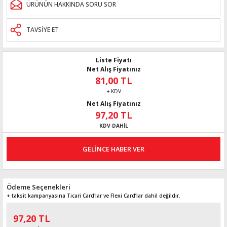
ÜRÜNÜN HAKKINDA SORU SOR
TAVSİYE ET
Liste Fiyatı
Net Alış Fiyatınız
81,00 TL
+ KDV
Net Alış Fiyatınız
97,20 TL
KDV DAHİL
GELİNCE HABER VER
Ödeme Seçenekleri
+ taksit kampanyasına Ticari Card'lar ve Flexi Card’lar dahil değildir.
97,20 TL