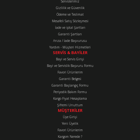
Servislerimiz
26,40 TL
Gizlilik ve Güvenlik
Ödeme ve Teslimat
Gönder
Mesafeli Satış Sözleşmesi
Stok Kodu
:
A20105575006
İade ve iptal Şartları
Antor Yay - Yakıt Filtre Üstüne 6LD325 6LD360 6LD400 3LD450 3LD510 4LD640 4L
Garanti Şartları
Arıza / İade Başvurusu
Yardım - Müşteri Hizmetleri
SERVİS & BAYİLER
9,60 TL
Bayi ve Servis Girişi
Bayi ve Servislik Başvuru Formu
Stok Kodu
:
A20152605020
Favori Ürünlerim
Antor Mazot Filtre Alt Aluminyum Kapağı 6LD325 6LD360 6LD400 A20152605020
Garanti Belgesi
Garanti Başlangıç Formu
Periyodik Bakım Formu
Kargo Fiyat Hesaplama
629,97 TL
Şifremi Unuttum
MÜŞTERİLER
Stok Kodu
:
A20154430040
Üye Girişi
Antor Lastik Conta - Yakıt Filtre Flanşı 6LD325 6LD360 6LD400 A20154430040
Yeni Üyelik
Favori Ürünlerim
Kargom Nerede ?