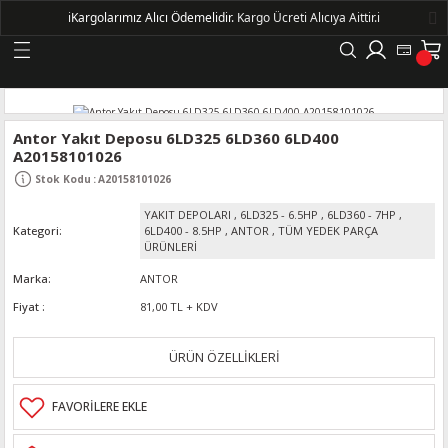
ℹ️
Kargolarımız Alıcı Ödemelidir.
Kargo Ücreti Alıcıya Aittir.ℹ️
Geri Dön
LERİ
Antor Yakıt Deposu 6LD325 6LD360 6LD400
A20158101026
DELLERİ
Stok Kodu
:
A20158101026
YAKIT DEPOLARI
,
6LD325 - 6.5HP
,
6LD360 - 7HP
,
DELLERİ
Kategori
6LD400 - 8.5HP
,
ANTOR
,
TÜM YEDEK PARÇA
ÜRÜNLERİ
AYIŞ KASNAKLI ALTERNATÖRLER - 1500
Marka
ANTOR
Fiyat
81,00 TL + KDV
R
ÜRÜN ÖZELLİKLERİ