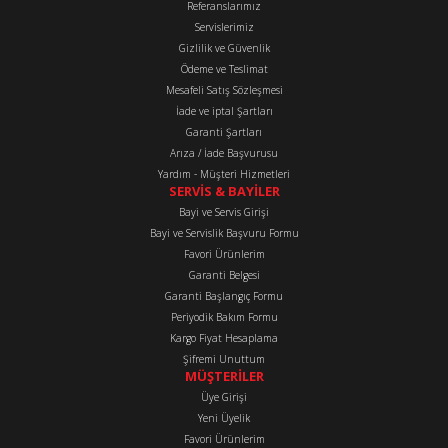
Referanslarımız
Ürün resmi kalitesiz, bozuk veya görüntülenemiyor.
Servislerimiz
Ürün açıklamasında eksik bilgiler bulunuyor.
Gizlilik ve Güvenlik
Ürün bilgilerinde hatalar bulunuyor.
Ödeme ve Teslimat
Mesafeli Satış Sözleşmesi
Ürün fiyatı diğer sitelerden daha pahalı.
İade ve iptal Şartları
Bu ürüne benzer farklı alternatifler olmalı.
Garanti Şartları
Arıza / İade Başvurusu
Yardım - Müşteri Hizmetleri
SERVİS & BAYİLER
Bayi ve Servis Girişi
Bayi ve Servislik Başvuru Formu
Favori Ürünlerim
Gönder
Garanti Belgesi
Garanti Başlangıç Formu
Periyodik Bakım Formu
Kargo Fiyat Hesaplama
Şifremi Unuttum
MÜŞTERİLER
Üye Girişi
Yeni Üyelik
Favori Ürünlerim