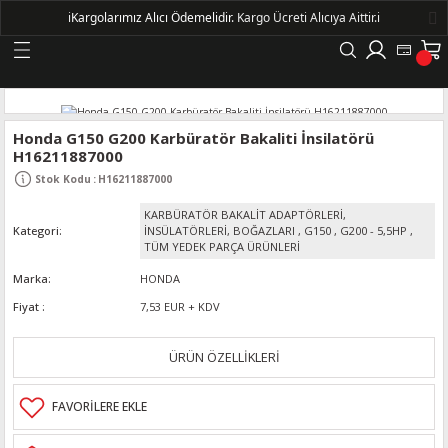
ℹ️
Kargolarımız Alıcı Ödemelidir.
Kargo Ücreti Alıcıya Aittir.ℹ️
Geri Dön
LERİ
Honda G150 G200 Karbüratör Bakaliti İnsilatörü
H16211887000
DELLERİ
Stok Kodu
:
H16211887000
KARBÜRATÖR BAKALİT ADAPTÖRLERİ,
DELLERİ
Kategori
İNSÜLATÖRLERİ, BOĞAZLARI
,
G150
,
G200 - 5,5HP
,
TÜM YEDEK PARÇA ÜRÜNLERİ
AYIŞ KASNAKLI ALTERNATÖRLER - 1500
Marka
HONDA
Fiyat
7,53 EUR + KDV
R
ÜRÜN ÖZELLİKLERİ