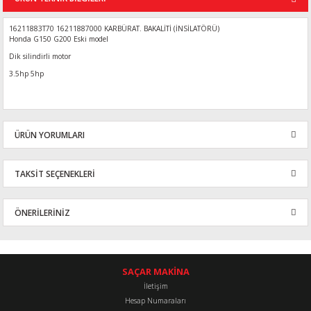
16211883T70 16211887000 KARBÜRAT. BAKALİTİ (İNSİLATÖRÜ)
Honda G150 G200 Eski model
Dik silindirli motor
3.5hp 5hp
ÜRÜN YORUMLARI
TAKSİT SEÇENEKLERİ
Bu ürüne ilk yorumu siz yapın!
ÖNERİLERİNİZ
Yorum Yaz
Bu ürünün fiyat bilgisi, resim, ürün açıklamalarında ve diğer
konularda yetersiz gördüğünüz noktaları öneri formunu kullanarak
tarafımıza iletebilirsiniz.
SAÇAR MAKİNA
Görüş ve önerileriniz için teşekkür ederiz.
İletişim
Hesap Numaraları