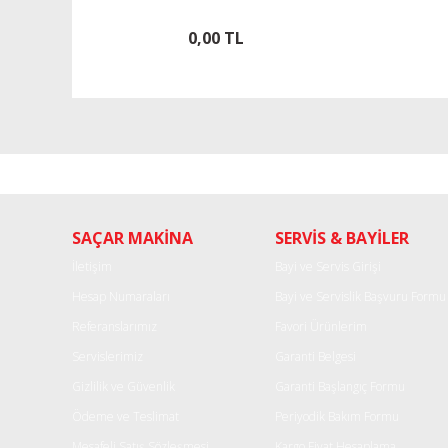
0,00 TL
SAÇAR MAKİNA
SERVİS & BAYİLER
İletişim
Bayi ve Servis Girişi
Hesap Numaraları
Bayi ve Servislik Başvuru Formu
Referanslarımız
Favori Ürünlerim
Servislerimiz
Garanti Belgesi
Gizlilik ve Güvenlik
Garanti Başlangıç Formu
Ödeme ve Teslimat
Periyodik Bakım Formu
Mesafeli Satış Sözleşmesi
Kargo Fiyat Hesaplama