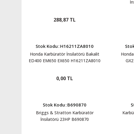
İn
288,87 TL
Stok Kodu
:
H16211ZA8010
Sto
Honda Karbüratör İnsilatörü Bakalit
Honda 
ED400 EM650 EX650 H16211ZA8010
GX2
0,00 TL
Stok Kodu
:
B690870
S
Briggs & Stratton Karbüratör
Karbü
İnsilatörü 23HP B690870