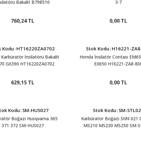
silatörü Bakalit B798510
3-7
760,24 TL
0,00 TL
k Kodu
:
HT16220ZA0702
Stok Kodu
:
H16221-ZA8
Karbüratör İnsilatörü Bakalit
Honda İnsilatör Contası EM6
70 GX390 HT16220ZA0702
EX650 H16221-ZA8-80
629,15 TL
0,00 TL
tok Kodu
:
SM-HUS027
Stok Kodu
:
SM-STL0
ratör Boğazı Husqvarna 365
Karbüratör Boğazı Stihl 021 
371 372 SM-HUS027
MS210 MS230 MS250 SM-S