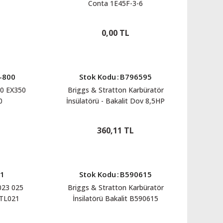
Conta 1E45F-3-6
0,00 TL
-800
Stok Kodu
:
B796595
50 EX350
Briggs & Stratton Karbüratör
0
İnsülatörü - Bakalit Dov 8,5HP
B796595
360,11 TL
21
Stok Kodu
:
B590615
023 025
Briggs & Stratton Karbüratör
TL021
İnsilatörü Bakalit B590615