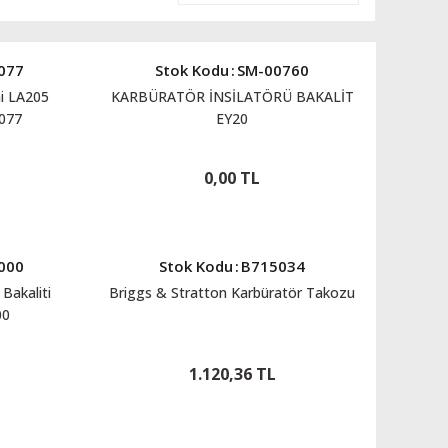
077
Stok Kodu
:
SM-00760
ni LA205
KARBÜRATÖR İNSİLATÖRÜ BAKALİT
077
EY20
0,00 TL
000
Stok Kodu
:
B715034
Bakaliti
Briggs & Stratton Karbüratör Takozu
00
1.120,36 TL