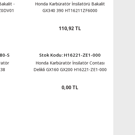
akalit -
Honda Karbüratör İnsilatörü Bakalit
1Z0DV01
GX340 390 HT16211ZF6000
110,92 TL
80-S
Stok Kodu
:
H16221-ZE1-000
ratör
Honda Karbüratör İnsilatör Contası
338
Delikli GX160 GX200 H16221-ZE1-000
0,00 TL