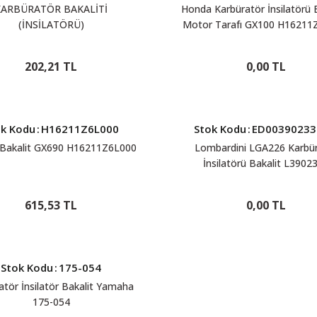
KARBÜRATÖR BAKALİTİ
Honda Karbüratör İnsilatörü B
(İNSİLATÖRÜ)
Motor Tarafı GX100 H1621
202,21 TL
0,00 TL
ok Kodu
:
H16211Z6L000
Stok Kodu
:
ED00390233
Bakalit GX690 H16211Z6L000
Lombardini LGA226 Karbü
İnsilatörü Bakalit L3902
615,53 TL
0,00 TL
Stok Kodu
:
175-054
atör İnsilatör Bakalit Yamaha
175-054