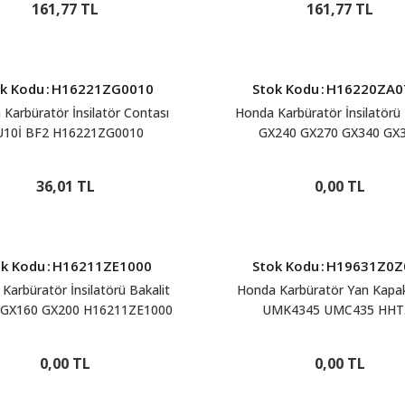
161,77 TL
161,77 TL
k Kodu
:
H16221ZG0010
Stok Kodu
:
H16220ZA0
Karbüratör İnsilatör Contası
Honda Karbüratör İnsilatörü 
U10İ BF2 H16221ZG0010
GX240 GX270 GX340 GX
H16220ZA0702
36,01 TL
0,00 TL
ok Kodu
:
H16211ZE1000
Stok Kodu
:
H19631Z0Z
Karbüratör İnsilatörü Bakalit
Honda Karbüratör Yan Kapa
 GX160 GX200 H16211ZE1000
UMK4345 UMC435 HHT
H19631Z0Z010
0,00 TL
0,00 TL