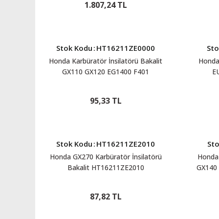
1.807,24 TL
Stok Kodu
:
HT16211ZE0000
Sto
Honda Karbüratör İnsilatörü Bakalit
Honda 
GX110 GX120 EG1400 F401
E
HT16211ZE0000
95,33 TL
Stok Kodu
:
HT16211ZE2010
St
Honda GX270 Karbüratör İnsilatörü
Honda 
Bakalit HT16211ZE2010
GX140
87,82 TL