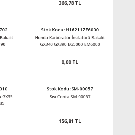
366,78 TL
702
Stok Kodu
:
H16211ZF6000
Bakalit
Honda Karbüratör İnsilatörü Bakalit
390
GX340 GX390 EG5000 EM6000
H16211ZF6000
0,00 TL
010
Stok Kodu
:
SM-00057
k GX35
Sıvı Conta SM-00057
35
156,81 TL