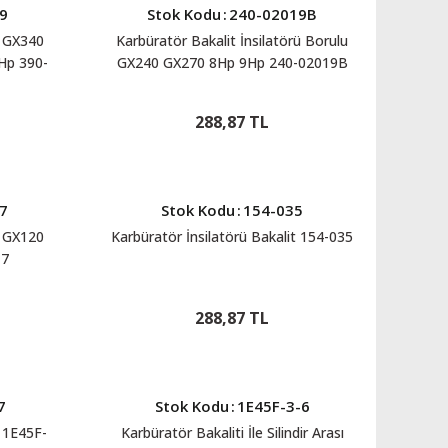
9
Stok Kodu
:
240-02019B
ü GX340
Karbüratör Bakalit İnsilatörü Borulu
Hp 390-
GX240 GX270 8Hp 9Hp 240-02019B
288,87 TL
7
Stok Kodu
:
154-035
t GX120
Karbüratör İnsilatörü Bakalit 154-035
17
288,87 TL
7
Stok Kodu
:
1E45F-3-6
a 1E45F-
Karbüratör Bakaliti İle Silindir Arası