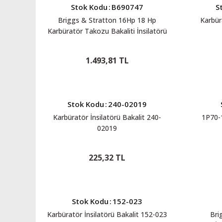
Stok Kodu
:
B690747
S
Briggs & Stratton 16Hp 18 Hp
Karbür
Karbüratör Takozu Bakaliti İnsilatörü
1.493,81 TL
Stok Kodu
:
240-02019
Karbüratör İnsilatörü Bakalit 240-
1P70-
02019
225,32 TL
Stok Kodu
:
152-023
Karbüratör İnsilatörü Bakalit 152-023
Bri