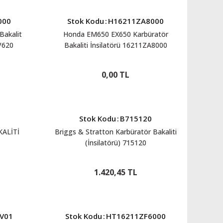
000
Stok Kodu
:
H16211ZA8000
Bakalit
Honda EM650 EX650 Karbüratör
V620
Bakaliti İnsilatörü 16211ZA8000
0,00 TL
7
Stok Kodu
:
B715120
ALİTİ
Briggs & Stratton Karbüratör Bakaliti
(İnsilatörü) 715120
1.420,45 TL
V01
Stok Kodu
:
HT16211ZF6000