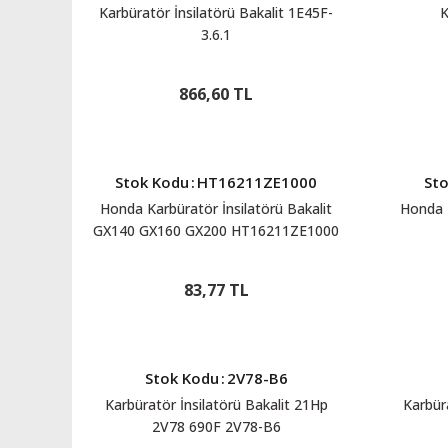
Karbüratör İnsilatörü Bakalit 1E45F-
3.6.1
866,60 TL
Stok Kodu
:
HT16211ZE1000
St
Honda Karbüratör İnsilatörü Bakalit
Honda 
GX140 GX160 GX200 HT16211ZE1000
83,77 TL
Stok Kodu
:
2V78-B6
Karbüratör İnsilatörü Bakalit 21Hp
Karbür
2V78 690F 2V78-B6