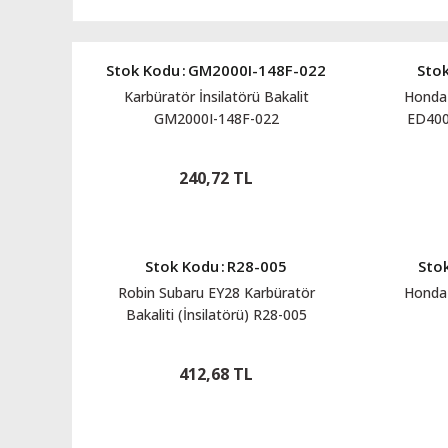
Stok Kodu
:
GM2000I-148F-022
Sto
Karbüratör İnsilatörü Bakalit
Honda 
GM2000I-148F-022
ED400
240,72 TL
Stok Kodu
:
R28-005
Sto
Robin Subaru EY28 Karbüratör
Honda 
Bakaliti (İnsilatörü) R28-005
412,68 TL