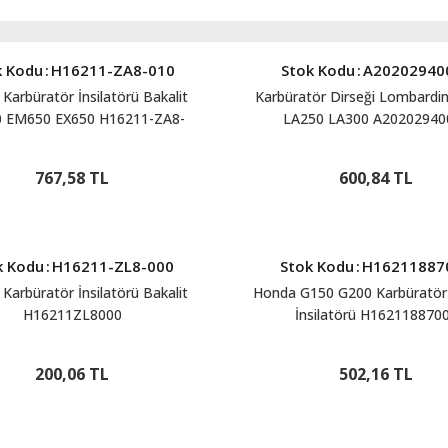
k Kodu
:
H16211-ZA8-010
Stok Kodu
:
A20202940
Karbüratör İnsilatörü Bakalit
Karbüratör Dirseği Lombardi
 EM650 EX650 H16211-ZA8-
LA250 LA300 A20202940
010
767,58 TL
600,84 TL
k Kodu
:
H16211-ZL8-000
Stok Kodu
:
H16211887
Karbüratör İnsilatörü Bakalit
Honda G150 G200 Karbüratör 
H16211ZL8000
İnsilatörü H162118870
200,06 TL
502,16 TL