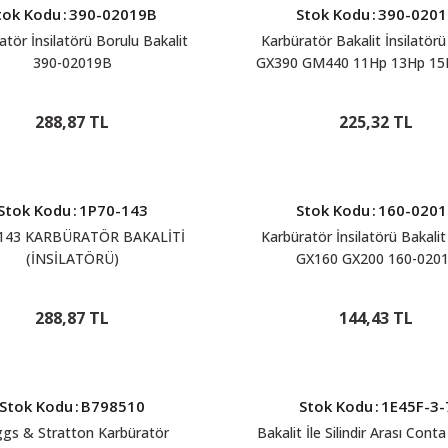
tok Kodu
:
390-02019B
Stok Kodu
:
390-0201
atör İnsilatörü Borulu Bakalit
Karbüratör Bakalit İnsilatör
390-02019B
GX390 GM440 11Hp 13Hp 15
02019
288,87 TL
225,32 TL
Stok Kodu
:
1P70-143
Stok Kodu
:
160-0201
143 KARBÜRATÖR BAKALİTİ
Karbüratör İnsilatörü Bakali
(İNSİLATÖRÜ)
GX160 GX200 160-020
288,87 TL
144,43 TL
Stok Kodu
:
B798510
Stok Kodu
:
1E45F-3-
ggs & Stratton Karbüratör
Bakalit İle Silindir Arası Cont