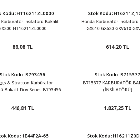
k Kodu
:
HT16211ZL0000
Stok Kodu
:
H16211ZJ1
Karbüratör İnsilatörü Bakalit
Honda Karbüratör İnsilatörü 
GX200 HT16211ZL0000
GX610 GX620 GXV610 GX
H16211ZJ1000
86,08 TL
614,20 TL
Stok Kodu
:
B793456
Stok Kodu
:
B71537
ggs & Stratton Karbüratör
B715377 KARBÜRATÖR BAK
örü Bakalit Dov Series B793456
(İNSİLATÖRÜ)
446,81 TL
1.827,25 TL
tok Kodu
:
1E44F2A-65
Stok Kodu
:
H16211Z0D