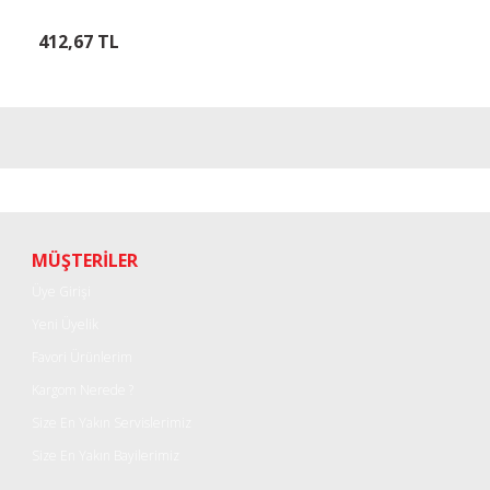
412,67 TL
MÜŞTERİLER
Üye Girişi
Yeni Üyelik
Favori Ürünlerim
Kargom Nerede ?
Size En Yakın Servislerimiz
Size En Yakın Bayilerimiz