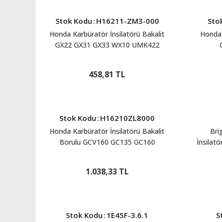
Stok Kodu
:
H16211-ZM3-000
Sto
Honda Karbüratör İnsilatörü Bakalit
Honda 
GX22 GX31 GX33 WX10 UMK422
UMK431 H16211ZM3000
458,81 TL
Stok Kodu
:
H16210ZL8000
Honda Karbüratör İnsilatörü Bakalit
Bri
Borulu GCV160 GC135 GC160
İnsilat
16210ZL8000
1.038,33 TL
Stok Kodu
:
1E45F-3.6.1
S