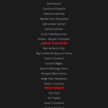
Servislerimiz
Ürün açıklamasında eksik bilgiler bulunuyor.
Gizlilik ve Güvenlik
Ürün bilgilerinde hatalar bulunuyor.
Ödeme ve Teslimat
Mesafeli Satış Sözleşmesi
Ürün fiyatı diğer sitelerden daha pahalı.
İade ve iptal Şartları
Bu ürüne benzer farklı alternatifler olmalı.
Garanti Şartları
Arıza / İade Başvurusu
Yardım - Müşteri Hizmetleri
SERVİS & BAYİLER
Bayi ve Servis Girişi
Bayi ve Servislik Başvuru Formu
Favori Ürünlerim
Gönder
Garanti Belgesi
Garanti Başlangıç Formu
Periyodik Bakım Formu
Kargo Fiyat Hesaplama
Şifremi Unuttum
MÜŞTERİLER
Üye Girişi
Yeni Üyelik
Favori Ürünlerim