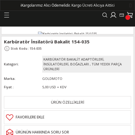
ℹ️
Kargolarımız Alıcı Ödemelidir.
Kargo Ücreti Alıcıya Aittir.ℹ️
Geri Dön
LERİ
Karbüratör İnsilatörü Bakalit 154-035
Stok Kodu
:
154-035
DELLERİ
KARBÜRATÖR BAKALİT ADAPTÖRLERİ,
Kategori
İNSÜLATÖRLERİ, BOĞAZLARI
,
TÜM YEDEK PARÇA
DELLERİ
ÜRÜNLERİ
Marka
GOLDMOTO
AYIŞ KASNAKLI ALTERNATÖRLER - 1500
Fiyat
5,00 USD + KDV
ÜRÜN ÖZELLİKLERİ
R
ÜRÜNÜN HAKKINDA SORU SOR