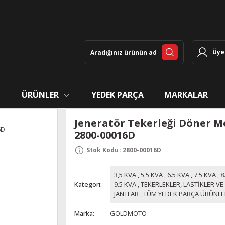
Üye 
ÜRÜNLER
YEDEK PARÇA
MARKALAR
Jeneratör Tekerleği Döner M
2800-00016D
Stok Kodu
:
2800-00016D
3,5 KVA
,
5.5 KVA
,
6.5 KVA
,
7.5 KVA
,
8
Kategori
9.5 KVA
,
TEKERLEKLER, LASTİKLER VE
JANTLAR
,
TÜM YEDEK PARÇA ÜRÜNLE
Marka
GOLDMOTO