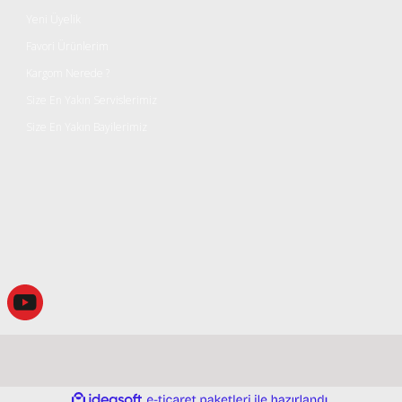
Yeni Üyelik
Favori Ürünlerim
Kargom Nerede ?
Size En Yakın Servislerimiz
Size En Yakın Bayilerimiz
Gönder
ile
ideasoft
e-