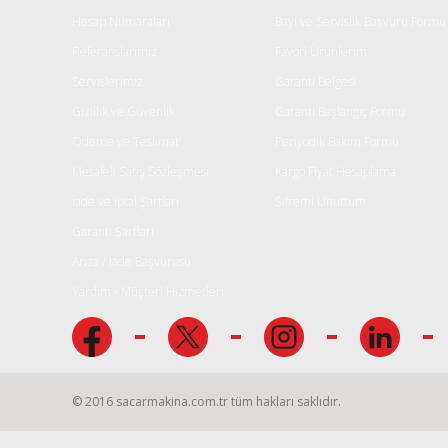
Ürün fiyatı diğer sitelerden daha pahalı.
Hesap Numaraları
Bayi ve Servislik Başvuru Formu
Bu ürüne benzer farklı alternatifler olmalı.
Referanslarımız
Favori Ürünlerim
Servislerimiz
Garanti Belgesi
Gizlilik ve Güvenlik
Garanti Başlangıç Formu
Ödeme ve Teslimat
Periyodik Bakım Formu
Mesafeli Satış Sözleşmesi
Kargo Fiyat Hesaplama
İade ve iptal Şartları
Şifremi Unuttum
Garanti Şartları
Arıza / İade Başvurusu
Yardım - Müşteri Hizmetleri
© 2016 sacarmakina.com.tr tüm hakları saklıdır.