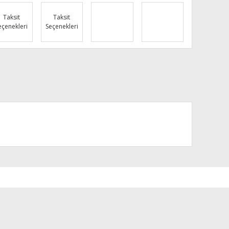
Taksit
Taksit
eçenekleri
Seçenekleri
za iletebilirsiniz.