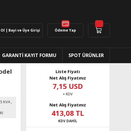
Ol | Bayi ve Üye Girişi
Ödeme Yap
GARANTİ KAYIT FORMU
SPOT ÜRÜNLER
odel
Liste Fiyatı
Net Alış Fiyatınız
7,15 USD
+ KDV
.5 KVA
,
Net Alış Fiyatınız
413,08 TL
Rİ
KDV DAHİL