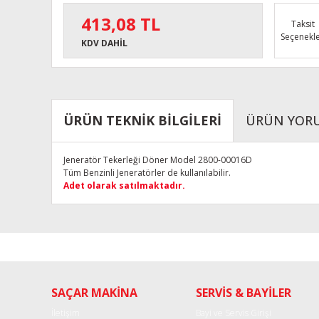
413,08 TL
Taksit
Seçenekle
KDV DAHİL
ÜRÜN TEKNİK BİLGİLERİ
ÜRÜN YOR
Jeneratör Tekerleği Döner Model 2800-00016D
Tüm Benzinli Jeneratörler de kullanılabilir.
Adet olarak satılmaktadır.
Bu ürünün fiyat bilgisi, resim, ürün açıklamalarında ve diğe
Görüş ve önerileriniz için teşekkür ederiz.
Ürün resmi kalitesiz, bozuk veya görüntülenemiyor.
SAÇAR MAKİNA
SERVİS & BAYİLER
Ürün açıklamasında eksik bilgiler bulunuyor.
Ürün bilgilerinde hatalar bulunuyor.
İletişim
Bayi ve Servis Girişi