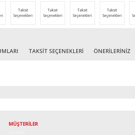
Taksit
Taksit
Taksit
Taksit
ri
Seçenekleri
Seçenekleri
Seçenekleri
Seçenekleri
S
UMLARI
TAKSİT SEÇENEKLERİ
ÖNERİLERİNİZ
r konularda yetersiz gördüğünüz noktaları öneri formunu kullanarak tarafımı
Bu ürüne ilk yorumu siz yapın!
Yorum Yaz
MÜŞTERİLER
Üye Girişi