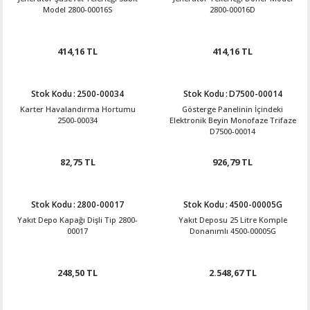
Model 2800-00016S
2800-00016D
414,16 TL
414,16 TL
Stok Kodu
:
2500-00034
Stok Kodu
:
D7500-00014
Karter Havalandırma Hortumu
Gösterge Panelinin İçindeki
2500-00034
Elektronik Beyin Monofaze Trifaze
D7500-00014
82,75 TL
926,79 TL
Stok Kodu
:
2800-00017
Stok Kodu
:
4500-00005G
Yakıt Depo Kapağı Dişli Tip 2800-
Yakıt Deposu 25 Litre Komple
00017
Donanımlı 4500-00005G
248,50 TL
2.548,67 TL