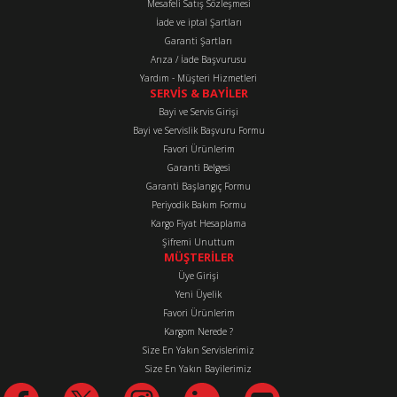
Mesafeli Satış Sözleşmesi
İade ve iptal Şartları
Garanti Şartları
Arıza / İade Başvurusu
Yardım - Müşteri Hizmetleri
SERVİS & BAYİLER
Bayi ve Servis Girişi
Bayi ve Servislik Başvuru Formu
Favori Ürünlerim
Garanti Belgesi
Garanti Başlangıç Formu
Periyodik Bakım Formu
Kargo Fiyat Hesaplama
Şifremi Unuttum
MÜŞTERİLER
Üye Girişi
Yeni Üyelik
Favori Ürünlerim
Kargom Nerede ?
Size En Yakın Servislerimiz
Size En Yakın Bayilerimiz