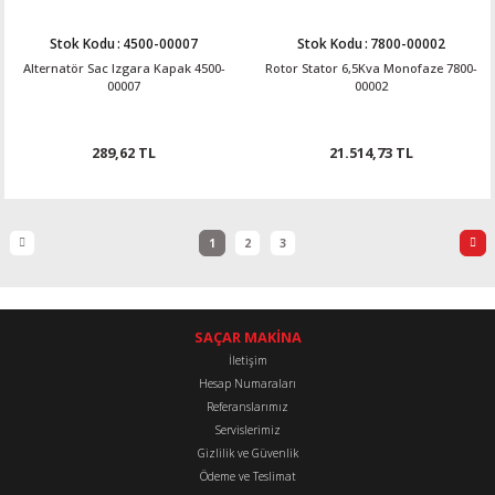
Stok Kodu
:
4500-00007
Stok Kodu
:
7800-00002
Alternatör Sac Izgara Kapak 4500-
Rotor Stator 6,5Kva Monofaze 7800-
00007
00002
289,62 TL
21.514,73 TL
1
2
3
SAÇAR MAKİNA
İletişim
Hesap Numaraları
Referanslarımız
Servislerimiz
Gizlilik ve Güvenlik
Ödeme ve Teslimat