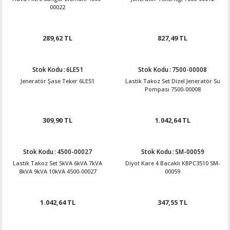
00022
289,62 TL
827,49 TL
Stok Kodu
:
6LE51
Stok Kodu
:
7500-00008
Jeneratör Şase Teker 6LE51
Lastik Takoz Set Dizel Jeneratör Su
Pompası 7500-00008
309,90 TL
1.042,64 TL
Stok Kodu
:
4500-00027
Stok Kodu
:
SM-00059
Lastik Takoz Set 5kVA 6kVA 7kVA
Diyot Kare 4 Bacaklı KBPC3510 SM-
8kVA 9kVA 10kVA 4500-00027
00059
1.042,64 TL
347,55 TL