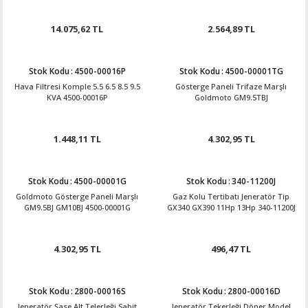
14.075,62 TL
2.564,89 TL
Stok Kodu
:
4500-00016P
Stok Kodu
:
4500-00001TG
Hava Filtresi Komple 5.5 6.5 8.5 9.5
Gösterge Paneli Trifaze Marşlı
KVA 4500-00016P
Goldmoto GM9.5TBJ
1.448,11 TL
4.302,95 TL
Stok Kodu
:
4500-00001G
Stok Kodu
:
340-11200J
Goldmoto Gösterge Paneli Marşlı
Gaz Kolu Tertibatı Jeneratör Tip
GM9.5BJ GM10BJ 4500-00001G
GX340 GX390 11Hp 13Hp 340-11200J
4.302,95 TL
496,47 TL
Stok Kodu
:
2800-00016S
Stok Kodu
:
2800-00016D
Jeneratör Şase Alt Telerleği Sabit
Jeneratör Tekerleği Döner Model