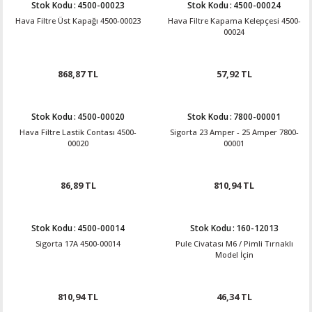
Stok Kodu
:
4500-00023
Stok Kodu
:
4500-00024
Hava Filtre Üst Kapağı 4500-00023
Hava Filtre Kapama Kelepçesi 4500-
00024
868,87 TL
57,92 TL
Stok Kodu
:
4500-00020
Stok Kodu
:
7800-00001
Hava Filtre Lastik Contası 4500-
Sigorta 23 Amper - 25 Amper 7800-
00020
00001
86,89 TL
810,94 TL
Stok Kodu
:
4500-00014
Stok Kodu
:
160-12013
Sigorta 17A 4500-00014
Pule Civatası M6 / Pimli Tırnaklı
Model İçin
810,94 TL
46,34 TL