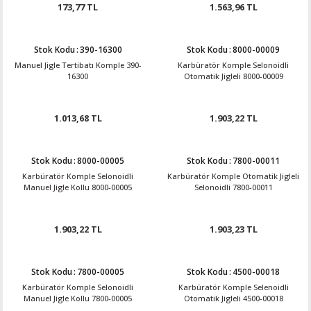
173,77 TL
1.563,96 TL
Stok Kodu
:
390-16300
Stok Kodu
:
8000-00009
Manuel Jigle Tertibatı Komple 390-
Karbüratör Komple Selonoidli
16300
Otomatik Jigleli 8000-00009
1.013,68 TL
1.903,22 TL
Stok Kodu
:
8000-00005
Stok Kodu
:
7800-00011
Karbüratör Komple Selonoidli
Karbüratör Komple Otomatik Jigleli
Manuel Jigle Kollu 8000-00005
Selonoidli 7800-00011
1.903,22 TL
1.903,23 TL
Stok Kodu
:
7800-00005
Stok Kodu
:
4500-00018
Karbüratör Komple Selonoidli
Karbüratör Komple Selenoidli
Manuel Jigle Kollu 7800-00005
Otomatik Jigleli 4500-00018