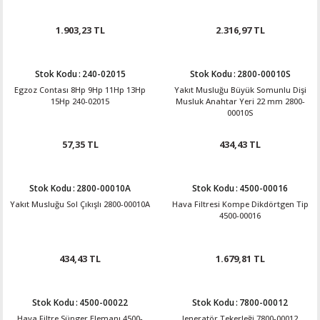
1.903,23 TL
2.316,97 TL
Stok Kodu
:
240-02015
Stok Kodu
:
2800-00010S
Egzoz Contası 8Hp 9Hp 11Hp 13Hp
Yakıt Musluğu Büyük Somunlu Dişi
15Hp 240-02015
Musluk Anahtar Yeri 22 mm 2800-
00010S
57,35 TL
434,43 TL
Stok Kodu
:
2800-00010A
Stok Kodu
:
4500-00016
Yakıt Musluğu Sol Çıkışlı 2800-00010A
Hava Filtresi Kompe Dikdörtgen Tip
4500-00016
434,43 TL
1.679,81 TL
Stok Kodu
:
4500-00022
Stok Kodu
:
7800-00012
Hava Filtre Sünger Elemanı 4500-
Jeneratör Tekerleği 7800-00012