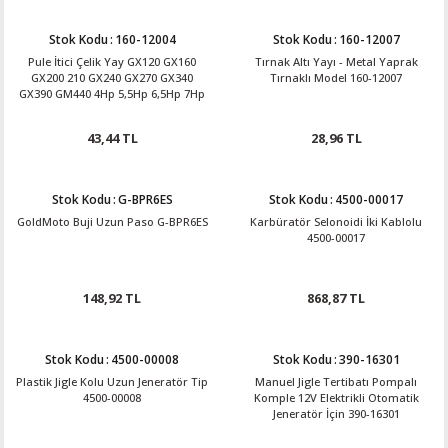
Stok Kodu
:
160-12004
Stok Kodu
:
160-12007
Pule İtici Çelik Yay GX120 GX160
Tırnak Altı Yayı - Metal Yaprak
GX200 210 GX240 GX270 GX340
Tırnaklı Model 160-12007
GX390 GM440 4Hp 5,5Hp 6,5Hp 7Hp
8Hp 9Hp 11Hp 13Hp 15Hp 160-12004
43,44 TL
28,96 TL
Stok Kodu
:
G-BPR6ES
Stok Kodu
:
4500-00017
GoldMoto Buji Uzun Paso G-BPR6ES
Karbüratör Selonoidi İki Kablolu
4500-00017
148,92 TL
868,87 TL
Stok Kodu
:
4500-00008
Stok Kodu
:
390-16301
Plastik Jigle Kolu Uzun Jeneratör Tip
Manuel Jigle Tertibatı Pompalı
4500-00008
Komple 12V Elektrikli Otomatik
Jeneratör İçin 390-16301