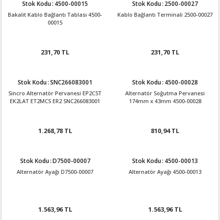
Stok Kodu
:
4500-00015
Stok Kodu
:
2500-00027
Bakalit Kablo Bağlantı Tablası 4500-
Kablo Bağlantı Terminali 2500-00027
00015
231,70 TL
231,70 TL
Stok Kodu
:
SNC266083001
Stok Kodu
:
4500-00028
Sincro Alternatör Pervanesi EP2C5T
Alternatör Soğutma Pervanesi
EK2LAT ET2MCS ER2 SNC266083001
174mm x 43mm 4500-00028
1.268,78 TL
810,94 TL
Stok Kodu
:
D7500-00007
Stok Kodu
:
4500-00013
Alternatör Ayağı D7500-00007
Alternatör Ayağı 4500-00013
1.563,96 TL
1.563,96 TL