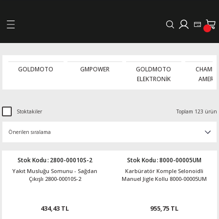
Geri Dön
LERİ
GOLDMOTO
GMPOWER
GOLDMOTO
CHAMPI
ELEKTRONİK
AMERİ
DELLERİ
DELLERİ
Stoktakiler
Toplam 123 ürün
AYIŞ KASNAKLI ALTERNATÖRLER - 1500
Stok Kodu
:
2800-00010S-2
Stok Kodu
:
8000-00005UM
R
Yakıt Musluğu Somunu - Sağdan
Karbüratör Komple Selonoidli
Çıkışlı 2800-00010S-2
Manuel Jigle Kollu 8000-00005UM
434,43 TL
955,75 TL