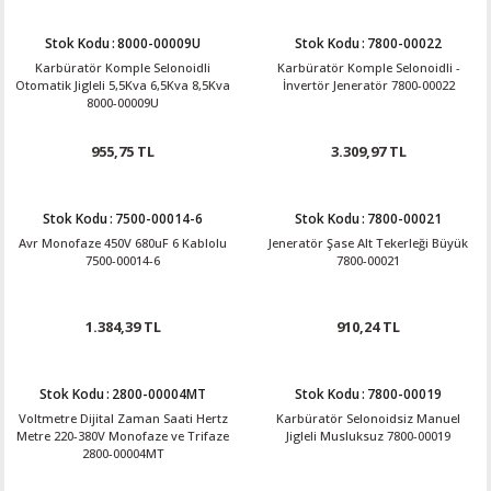
Stok Kodu
:
8000-00009U
Stok Kodu
:
7800-00022
Karbüratör Komple Selonoidli
Karbüratör Komple Selonoidli -
Otomatik Jigleli 5,5Kva 6,5Kva 8,5Kva
İnvertör Jeneratör 7800-00022
8000-00009U
955,75 TL
3.309,97 TL
Stok Kodu
:
7500-00014-6
Stok Kodu
:
7800-00021
Avr Monofaze 450V 680uF 6 Kablolu
Jeneratör Şase Alt Tekerleği Büyük
7500-00014-6
7800-00021
1.384,39 TL
910,24 TL
Stok Kodu
:
2800-00004MT
Stok Kodu
:
7800-00019
Voltmetre Dijital Zaman Saati Hertz
Karbüratör Selonoidsiz Manuel
Metre 220-380V Monofaze ve Trifaze
Jigleli Musluksuz 7800-00019
2800-00004MT