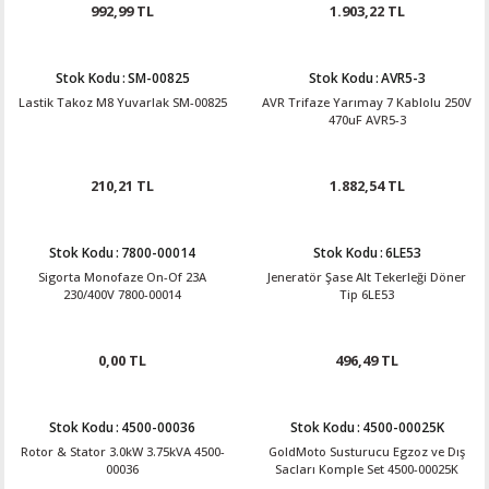
992,99 TL
1.903,22 TL
Stok Kodu
:
SM-00825
Stok Kodu
:
AVR5-3
Lastik Takoz M8 Yuvarlak SM-00825
AVR Trifaze Yarımay 7 Kablolu 250V
470uF AVR5-3
210,21 TL
1.882,54 TL
Stok Kodu
:
7800-00014
Stok Kodu
:
6LE53
Sigorta Monofaze On-Of 23A
Jeneratör Şase Alt Tekerleği Döner
230/400V 7800-00014
Tip 6LE53
0,00 TL
496,49 TL
Stok Kodu
:
4500-00036
Stok Kodu
:
4500-00025K
Rotor & Stator 3.0kW 3.75kVA 4500-
GoldMoto Susturucu Egzoz ve Dış
00036
Sacları Komple Set 4500-00025K