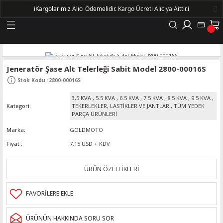
ℹ️
Kargolarımız Alıcı Ödemelidir.
Kargo Ücreti Alıcıya Aittir.ℹ️
Geri Dön
LERİ
Jeneratör Şase Alt Telerleği Sabit Model 2800-00016S
Stok Kodu
:
2800-00016S
DELLERİ
3,5 KVA
,
5.5 KVA
,
6.5 KVA
,
7.5 KVA
,
8.5 KVA
,
9.5 KVA
,
Kategori
TEKERLEKLER, LASTİKLER VE JANTLAR
,
TÜM YEDEK
DELLERİ
PARÇA ÜRÜNLERİ
Marka
GOLDMOTO
AYIŞ KASNAKLI ALTERNATÖRLER - 1500
Fiyat
7,15 USD + KDV
ÜRÜN ÖZELLİKLERİ
R
ÜRÜNÜN HAKKINDA SORU SOR