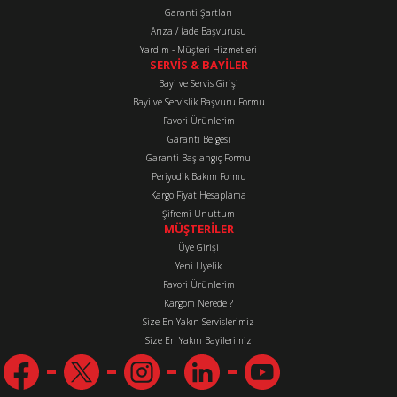
Bu ürüne benzer farklı alternatifler olmalı.
Garanti Şartları
Arıza / İade Başvurusu
Yardım - Müşteri Hizmetleri
SERVİS & BAYİLER
Bayi ve Servis Girişi
Bayi ve Servislik Başvuru Formu
Favori Ürünlerim
Gönder
Garanti Belgesi
Garanti Başlangıç Formu
Periyodik Bakım Formu
Kargo Fiyat Hesaplama
Şifremi Unuttum
MÜŞTERİLER
Üye Girişi
Yeni Üyelik
Favori Ürünlerim
Kargom Nerede ?
Size En Yakın Servislerimiz
Size En Yakın Bayilerimiz