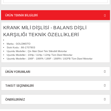
ÜRÜN TEKNİK BİLGİLERİ
KRANK MİLİ DİŞLİSİ - BALANS DİŞLİ
KARŞILIĞI TEKNİK ÖZELLİKLERİ
Marka : GOLDMOTO
Stok Kodu : 86-1707803
Uyumlu Modeller : Çin Malı Dizel Tek Silindirli Motorlar
Uyumlu Modeller : 10Hp / 11Hp / 12Hp Tüm Dizel Motorlar
Uyumlu Modeller : 186F - 186FA / 188F - 188FA / 192FB Tüm Dizel Motorlar
ÜRÜN YORUMLARI
TAKSİT SEÇENEKLERİ
Bu ürüne ilk yorumu siz yapın!
ÖNERİLERİNİZ
Yorum Yaz
Bu ürünün fiyat bilgisi, resim, ürün açıklamalarında ve diğer