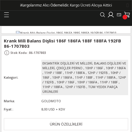
ℹ️
Kargolarımız Alıcı Ödemelidir.
Kargo Ücreti Alıcıya Aittir.ℹ️
Geri Dön
LERİ
Krank Mili Balans Dişlisi 186F 186FA 188F 188FA 192FB
86-1707803
DELLERİ
Stok Kodu
:
86-1707803
EKSANTRİK DİŞLİLERİ VE MİLLERİ, BALANS DİŞLİLERİ VE
DELLERİ
MİLLERİ, ÇEKİÇLER PERNO
,
10HP / 186F
,
10HP / 186FA
,
11HP / 188F
,
11HP / 188FA
,
12HP / 192FB
,
10HP /
Kategori
186F
,
10HP / 186FA
,
11HP / 188F
,
11HP / 188FA
,
12HP
AYIŞ KASNAKLI ALTERNATÖRLER - 1500
/ 192FB
,
10HP / 186F
,
10HP / 186FA
,
11HP / 188F
,
11HP / 188FA
,
12HP / 192FB
,
TÜM YEDEK PARÇA
ÜRÜNLERİ
R
Marka
GOLDMOTO
Fiyat
8,00 USD + KDV
ÜRÜN ÖZELLİKLERİ