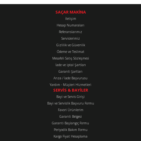
konularda yetersiz gördüğünüz noktaları öneri formunu kullanarak
tarafımıza iletebilirsiniz.
SAÇAR MAKİNA
Görüş ve önerileriniz için teşekkür ederiz.
İletişim
Hesap Numaraları
Referanslarımız
Ürün resmi kalitesiz, bozuk veya görüntülenemiyor.
Servislerimiz
Ürün açıklamasında eksik bilgiler bulunuyor.
Gizlilik ve Güvenlik
Ürün bilgilerinde hatalar bulunuyor.
Ödeme ve Teslimat
Mesafeli Satış Sözleşmesi
Ürün fiyatı diğer sitelerden daha pahalı.
İade ve iptal Şartları
Bu ürüne benzer farklı alternatifler olmalı.
Garanti Şartları
Arıza / İade Başvurusu
Yardım - Müşteri Hizmetleri
SERVİS & BAYİLER
Bayi ve Servis Girişi
Bayi ve Servislik Başvuru Formu
Favori Ürünlerim
Gönder
Garanti Belgesi
Garanti Başlangıç Formu
Periyodik Bakım Formu
Kargo Fiyat Hesaplama