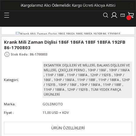
ℹ️
Kargolarımız Alıcı Ödemelidir.
Kargo Ücreti Alıcıya Aittir.ℹ️
Geri Dön
LERİ
Krank Mili Zaman Dişlisi 186F 186FA 188F 188FA 192FB
86-1700803
DELLERİ
Stok Kodu
:
86-1700803
EKSANTRİK DİŞLİLERİ VE MİLLERİ, BALANS DİŞLİLERİ VE
DELLERİ
MİLLERİ, ÇEKİÇLER PERNO
,
10HP / 186F
,
10HP / 186FA
,
11HP / 188F
,
11HP / 188FA
,
12HP / 192FB
,
10HP /
Kategori
186F
,
10HP / 186FA
,
11HP / 188F
,
11HP / 188FA
,
12HP
AYIŞ KASNAKLI ALTERNATÖRLER - 1500
/ 192FB
,
10HP / 186F
,
10HP / 186FA
,
11HP / 188F
,
11HP / 188FA
,
12HP / 192FB
,
TÜM YEDEK PARÇA
ÜRÜNLERİ
R
Marka
GOLDMOTO
Fiyat
11,00 USD + KDV
ÜRÜN ÖZELLİKLERİ