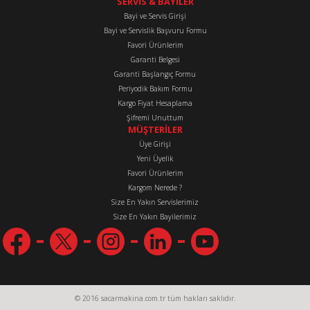
SERVİS & BAYİLER
Bayi ve Servis Girişi
Bayi ve Servislik Başvuru Formu
Favori Ürünlerim
Gönder
Garanti Belgesi
Garanti Başlangıç Formu
Periyodik Bakım Formu
Kargo Fiyat Hesaplama
Şifremi Unuttum
MÜŞTERİLER
Üye Girişi
Yeni Üyelik
Favori Ürünlerim
Kargom Nerede ?
Size En Yakın Servislerimiz
Size En Yakın Bayilerimiz
© 2016 sacarmakina.com.tr tüm hakları saklıdır.