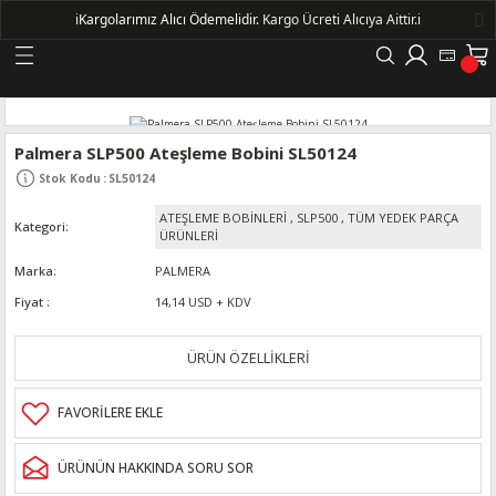
ℹ️
Kargolarımız Alıcı Ödemelidir.
Kargo Ücreti Alıcıya Aittir.ℹ️
Geri Dön
LERİ
Palmera SLP500 Ateşleme Bobini SL50124
Stok Kodu
:
SL50124
DELLERİ
ATEŞLEME BOBİNLERİ
,
SLP500
,
TÜM YEDEK PARÇA
Kategori
ÜRÜNLERİ
DELLERİ
Marka
PALMERA
Fiyat
14,14 USD + KDV
AYIŞ KASNAKLI ALTERNATÖRLER - 1500
ÜRÜN ÖZELLİKLERİ
R
ÜRÜNÜN HAKKINDA SORU SOR