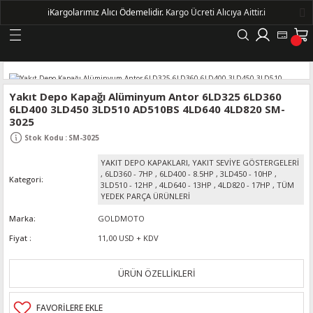
ℹ️
Kargolarımız Alıcı Ödemelidir.
Kargo Ücreti Alıcıya Aittir.ℹ️
Geri Dön
LERİ
Yakıt Depo Kapağı Alüminyum Antor 6LD325 6LD360
6LD400 3LD450 3LD510 AD510BS 4LD640 4LD820 SM-
3025
DELLERİ
Stok Kodu
:
SM-3025
DELLERİ
YAKIT DEPO KAPAKLARI, YAKIT SEVİYE GÖSTERGELERİ
,
6LD360 - 7HP
,
6LD400 - 8.5HP
,
3LD450 - 10HP
,
Kategori
3LD510 - 12HP
,
4LD640 - 13HP
,
4LD820 - 17HP
,
TÜM
AYIŞ KASNAKLI ALTERNATÖRLER - 1500
YEDEK PARÇA ÜRÜNLERİ
Marka
GOLDMOTO
R
Fiyat
11,00 USD + KDV
ÜRÜN ÖZELLİKLERİ