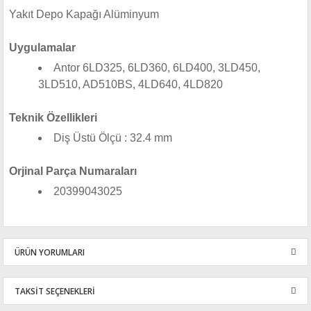
Yakıt Depo Kapağı Alüminyum
Uygulamalar
Antor 6LD325, 6LD360, 6LD400, 3LD450,
3LD510, AD510BS, 4LD640, 4LD820
Teknik Özellikleri
Diş Üstü Ölçü : 32.4 mm
Orjinal Parça Numaraları
20399043025
ÜRÜN YORUMLARI
TAKSİT SEÇENEKLERİ
Bu ürüne ilk yorumu siz yapın!