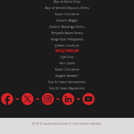
Bayi ve Servis Girişi
Bayi ve Servislik Başvuru Formu
Favori Ürünlerim
Garanti Belgesi
Garanti Başlangıç Formu
Periyodik Bakım Formu
Kargo Fiyat Hesaplama
Şifremi Unuttum
MÜŞTERİLER
Üye Girişi
Yeni Üyelik
Favori Ürünlerim
Kargom Nerede ?
Size En Yakın Servislerimiz
Size En Yakın Bayilerimiz
© 2016 sacarmakina.com.tr tüm hakları saklıdır.