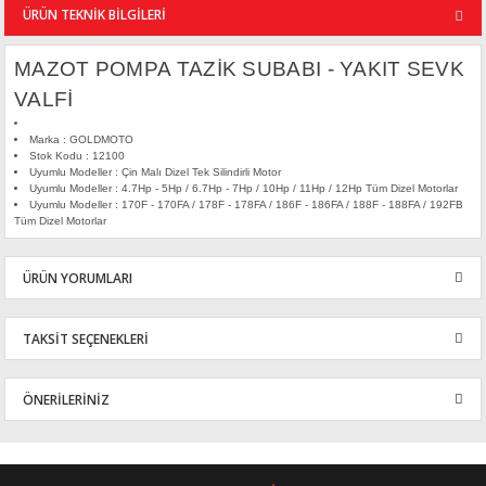
ÜRÜN TEKNİK BİLGİLERİ
MAZOT POMPA TAZİK SUBABI - YAKIT SEVK
VALFİ
Marka : GOLDMOTO
Stok Kodu : 12100
Uyumlu Modeller : Çin Malı Dizel Tek Silindirli Motor
Uyumlu Modeller : 4.7Hp - 5Hp / 6.7Hp - 7Hp / 10Hp / 11Hp / 12Hp Tüm Dizel Motorlar
Uyumlu Modeller : 170F - 170FA / 178F - 178FA / 186F - 186FA / 188F - 188FA / 192FB
Tüm Dizel Motorlar
ÜRÜN YORUMLARI
TAKSİT SEÇENEKLERİ
Bu ürüne ilk yorumu siz yapın!
ÖNERİLERİNİZ
Yorum Yaz
Bu ürünün fiyat bilgisi, resim, ürün açıklamalarında ve diğer
konularda yetersiz gördüğünüz noktaları öneri formunu kullanarak