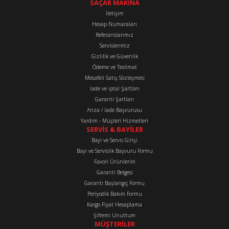
tarafımıza iletebilirsiniz.
SAÇAR MAKİNA
Görüş ve önerileriniz için teşekkür ederiz.
İletişim
Hesap Numaraları
Referanslarımız
Ürün resmi kalitesiz, bozuk veya görüntülenemiyor.
Servislerimiz
Ürün açıklamasında eksik bilgiler bulunuyor.
Gizlilik ve Güvenlik
Ürün bilgilerinde hatalar bulunuyor.
Ödeme ve Teslimat
Mesafeli Satış Sözleşmesi
Ürün fiyatı diğer sitelerden daha pahalı.
İade ve iptal Şartları
Bu ürüne benzer farklı alternatifler olmalı.
Garanti Şartları
Arıza / İade Başvurusu
Yardım - Müşteri Hizmetleri
SERVİS & BAYİLER
Bayi ve Servis Girişi
Bayi ve Servislik Başvuru Formu
Favori Ürünlerim
Gönder
Garanti Belgesi
Garanti Başlangıç Formu
Periyodik Bakım Formu
Kargo Fiyat Hesaplama
Şifremi Unuttum
MÜŞTERİLER