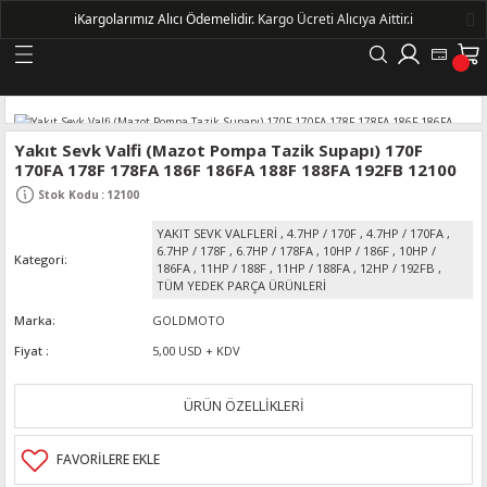
ℹ️
Kargolarımız Alıcı Ödemelidir.
Kargo Ücreti Alıcıya Aittir.ℹ️
Geri Dön
LERİ
Yakıt Sevk Valfi (Mazot Pompa Tazik Supapı) 170F
170FA 178F 178FA 186F 186FA 188F 188FA 192FB 12100
DELLERİ
Stok Kodu
:
12100
YAKIT SEVK VALFLERİ
,
4.7HP / 170F
,
4.7HP / 170FA
,
DELLERİ
6.7HP / 178F
,
6.7HP / 178FA
,
10HP / 186F
,
10HP /
Kategori
186FA
,
11HP / 188F
,
11HP / 188FA
,
12HP / 192FB
,
TÜM YEDEK PARÇA ÜRÜNLERİ
AYIŞ KASNAKLI ALTERNATÖRLER - 1500
Marka
GOLDMOTO
Fiyat
5,00 USD + KDV
R
ÜRÜN ÖZELLİKLERİ