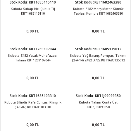
Stok Kodu
:
KBT1685115110
Stok Kodu
:
KBT1682463380
Kubota Subap İtici Çubuk Tij
Kubota Z482 Marş Motor Kömür
KBT1685115110
Tablası Komple KBT1682463380
0,00 TL
0,00 TL
Stok Kodu
:
KBT1269107044
Stok Kodu
:
KBT1685135012
Kubota Z482 Yatak Muhafazası
Kubota Yağ Basınç Pompası Takımı
Takımı KBT1269107044
(2-A-14) Z482 D722 KBT1685135012
0,00 TL
0,00 TL
Stok Kodu
:
KBT1685103310
Stok Kodu
:
KBT1J09099350
Kubota Silindir Kafa Contası Klingrik
Kubota Takım Conta Üst
(3-K-07) KBT1685103310
KBT1J09099350
0,00 TL
0,00 TL