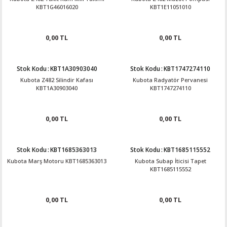
KBT1G46016020
KBT1E11051010
0,00 TL
0,00 TL
Stok Kodu
:
KBT1A30903040
Stok Kodu
:
KBT1747274110
Kubota Z482 Silindir Kafası
Kubota Radyatör Pervanesi
KBT1A30903040
KBT1747274110
0,00 TL
0,00 TL
Stok Kodu
:
KBT1685363013
Stok Kodu
:
KBT1685115552
Kubota Marş Motoru KBT1685363013
Kubota Subap İticisi Tapet
KBT1685115552
0,00 TL
0,00 TL