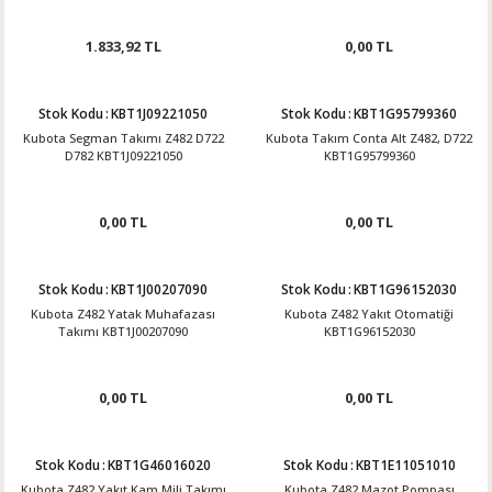
1.833,92 TL
0,00 TL
Stok Kodu
:
KBT1J09221050
Stok Kodu
:
KBT1G95799360
Kubota Segman Takımı Z482 D722
Kubota Takım Conta Alt Z482, D722
D782 KBT1J09221050
KBT1G95799360
0,00 TL
0,00 TL
Stok Kodu
:
KBT1J00207090
Stok Kodu
:
KBT1G96152030
Kubota Z482 Yatak Muhafazası
Kubota Z482 Yakıt Otomatiği
Takımı KBT1J00207090
KBT1G96152030
0,00 TL
0,00 TL
Stok Kodu
:
KBT1G46016020
Stok Kodu
:
KBT1E11051010
Kubota Z482 Yakıt Kam Mili Takımı
Kubota Z482 Mazot Pompası