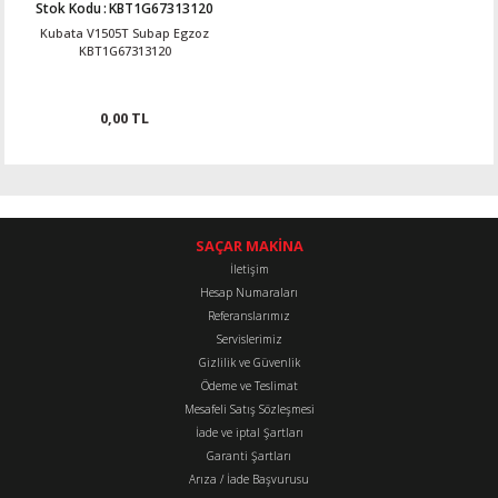
Stok Kodu
:
KBT1G67313120
Kubata V1505T Subap Egzoz
KBT1G67313120
0,00 TL
SAÇAR MAKİNA
İletişim
Hesap Numaraları
Referanslarımız
Servislerimiz
Gizlilik ve Güvenlik
Ödeme ve Teslimat
Mesafeli Satış Sözleşmesi
İade ve iptal Şartları
Garanti Şartları
Arıza / İade Başvurusu