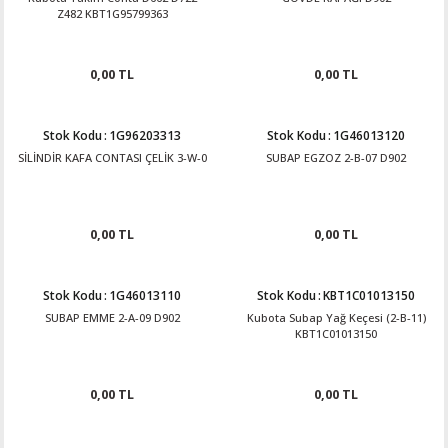
Z482 KBT1G95799363
0,00 TL
0,00 TL
Stok Kodu
:
1G96203313
Stok Kodu
:
1G46013120
SİLİNDİR KAFA CONTASI ÇELİK 3-W-0
SUBAP EGZOZ 2-B-07 D902
0,00 TL
0,00 TL
Stok Kodu
:
1G46013110
Stok Kodu
:
KBT1C01013150
SUBAP EMME 2-A-09 D902
Kubota Subap Yağ Keçesi (2-B-11)
KBT1C01013150
0,00 TL
0,00 TL