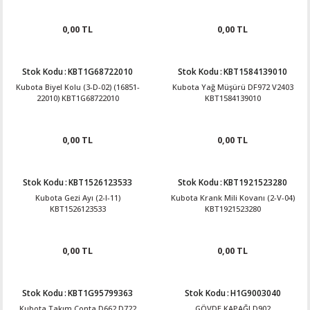
0,00 TL
0,00 TL
Stok Kodu
:
KBT1G68722010
Stok Kodu
:
KBT1584139010
Kubota Biyel Kolu (3-D-02) (16851-
Kubota Yağ Müşürü DF972 V2403
22010) KBT1G68722010
KBT1584139010
0,00 TL
0,00 TL
Stok Kodu
:
KBT1526123533
Stok Kodu
:
KBT1921523280
Kubota Gezi Ayı (2-I-11)
Kubota Krank Mili Kovanı (2-V-04)
KBT1526123533
KBT1921523280
0,00 TL
0,00 TL
Stok Kodu
:
KBT1G95799363
Stok Kodu
:
H1G9003040
Kubota Takım Conta D662 D722
GÖVDE KAPAĞI D902