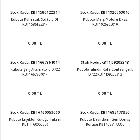
Stok Kodu
:
KBT1586122314
Stok Kodu
:
KBT1926963010
Kubota Kol Yatak Std (3-L-01)
Kubota Marş Motoru D722
KBT1586122314
KBT1926963010
0,00 TL
0,00 TL
Stok Kodu
:
KBT1667864014
Stok Kodu
:
KBT1J09203313
Kubota Şarj Alternatörü D722
Kubota Silindir Kafa Contası Çelik
KBT1667864014
D722 KBT1J09203313
0,00 TL
0,00 TL
Stok Kodu
:
KBTH160053000
Stok Kodu
:
KBT1685173350
Kubota Enjektör Kütüğü Takımı
Kubota Devirdaim Geri Dönüş
KBTH160053000
Borusu KBT1685173350