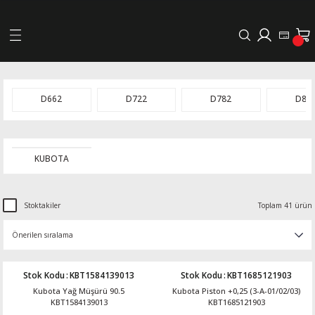
Geri Dön
LERİ
D662
D722
D782
D85
DELLERİ
KUBOTA
DELLERİ
AYIŞ KASNAKLI ALTERNATÖRLER - 1500
Stoktakiler
Toplam 41 ürün
R
Stok Kodu
:
KBT1584139013
Stok Kodu
:
KBT1685121903
Kubota Yağ Müşürü 90.5
Kubota Piston +0,25 (3-A-01/02/03)
KBT1584139013
KBT1685121903