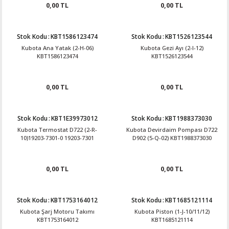
0,00 TL
0,00 TL
Stok Kodu
:
KBT1586123474
Stok Kodu
:
KBT1526123544
Kubota Ana Yatak (2-H-06)
Kubota Gezi Ayı (2-I-12)
KBT1586123474
KBT1526123544
0,00 TL
0,00 TL
Stok Kodu
:
KBT1E39973012
Stok Kodu
:
KBT1988373030
Kubota Termostat D722 (2-R-
Kubota Devirdaim Pompası D722
10)19203-7301-0 19203-7301
D902 (5-Q-02) KBT1988373030
0,00 TL
0,00 TL
Stok Kodu
:
KBT1753164012
Stok Kodu
:
KBT1685121114
Kubota Şarj Motoru Takımı
Kubota Piston (1-J-10/11/12)
KBT1753164012
KBT1685121114